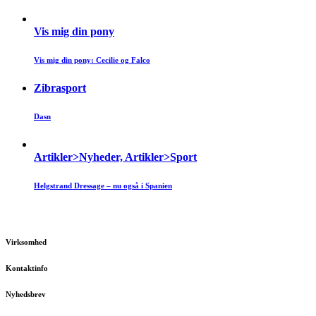
Vis mig din pony
Vis mig din pony: Cecilie og Falco
Zibrasport
Dasn
Artikler>Nyheder, Artikler>Sport
Helgstrand Dressage – nu også i Spanien
Virksomhed
Kontaktinfo
Nyhedsbrev