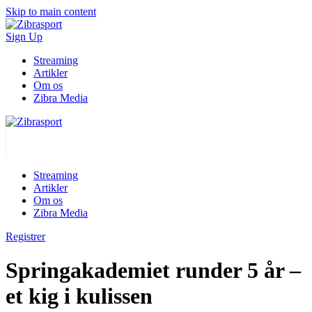
Skip to main content
Sign Up
Streaming
Artikler
Om os
Zibra Media
Streaming
Artikler
Om os
Zibra Media
Registrer
Springakademiet runder 5 år –
et kig i kulissen