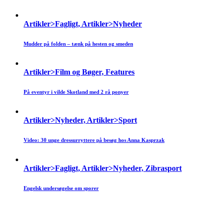
Artikler>Fagligt, Artikler>Nyheder
Mudder på folden – tænk på hesten og smeden
Artikler>Film og Bøger, Features
På eventyr i vilde Skotland med 2 rå ponyer
Artikler>Nyheder, Artikler>Sport
Video: 30 unge dressurryttere på besøg hos Anna Kasprzak
Artikler>Fagligt, Artikler>Nyheder, Zibrasport
Engelsk undersøgelse om sporer