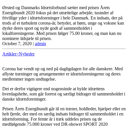
Ørsted og Danmarks Idrætsforbund sætter med prisen Årets
Energibundt 2020 fokus på det utrættelige arbejde, tusinder af
frivillige yder i idrætsforeninger i hele Danmark. En indsats, der på
trods af et turbulent corona-år, betyder, at børn, unge og voksne kan
dyrke deres sport og nyde godt af sammenholdet i
lokalforeningerne. Med prisen følger 75.00 kroner, og man kan nu
nominere ildsjæle til prisen.
October 7, 2020
|
admin
Artikler>Nyheder
Corona har vendt op og ned på dagligdagen for alle danskere. Med
aflyste træninger og arrangementer er idrætsforeningerne og deres
medlemmer ingen undtagelse.
Det er derfor vigtigere end nogensinde at hylde idrættens
hverdagshelte, som går forrest og særligt bidrager til sammenholdet i
danske idrætsforeninger.
Prisen Årets Energibundt går til en træner, holdleder, hjælper eller en
helt fjerde, der med en særlig indsats bidrager til sammenholdet i en
idrætsforening. For femte år i træk uddeles prisen og de
medfølgende 75.000 kroner ved DR-showet SPORT 2020