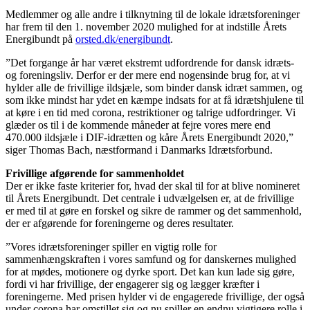
Medlemmer og alle andre i tilknytning til de lokale idrætsforeninger
har frem til den 1. november 2020 mulighed for at indstille Årets
Energibundt på
orsted.dk/energibundt
.
”Det forgange år har været ekstremt udfordrende for dansk idræts-
og foreningsliv. Derfor er der mere end nogensinde brug for, at vi
hylder alle de frivillige ildsjæle, som binder dansk idræt sammen, og
som ikke mindst har ydet en kæmpe indsats for at få idrætshjulene til
at køre i en tid med corona, restriktioner og talrige udfordringer. Vi
glæder os til i de kommende måneder at fejre vores mere end
470.000 ildsjæle i DIF-idrætten og kåre Årets Energibundt 2020,”
siger Thomas Bach, næstformand i Danmarks Idrætsforbund.
Frivillige afgørende for sammenholdet
Der er ikke faste kriterier for, hvad der skal til for at blive nomineret
til Årets Energibundt. Det centrale i udvælgelsen er, at de frivillige
er med til at gøre en forskel og sikre de rammer og det sammenhold,
der er afgørende for foreningerne og deres resultater.
”Vores idrætsforeninger spiller en vigtig rolle for
sammenhængskraften i vores samfund og for danskernes mulighed
for at mødes, motionere og dyrke sport. Det kan kun lade sig gøre,
fordi vi har frivillige, der engagerer sig og lægger kræfter i
foreningerne. Med prisen hylder vi de engagerede frivillige, der også
under corona har omstillet sig og nu spiller en endnu vigtigere rolle i