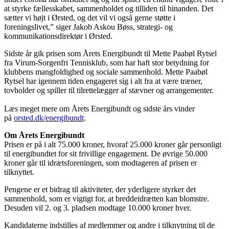
at styrke fællesskabet, sammenholdet og tilliden til hinanden. Det
sætter vi højt i Ørsted, og det vil vi også gerne støtte i
foreningslivet,” siger Jakob Askou Bøss, strategi- og
kommunikationsdirektør i Ørsted.
Sidste år gik prisen som Årets Energibundt til Mette Paabøl Rytsel
fra Virum-Sorgenfri Tennisklub, som har haft stor betydning for
klubbens mangfoldighed og sociale sammenhold. Mette Paabøl
Rytsel har igennem tiden engageret sig i alt fra at være træner,
tovholder og spiller til tilrettelægger af stævner og arrangementer.
Læs meget mere om Årets Energibundt og sidste års vinder
på
orsted.dk/energibundt
.
Om Årets Energibundt
Prisen er på i alt 75.000 kroner, hvoraf 25.000 kroner går personligt
til energibundtet for sit frivillige engagement. De øvrige 50.000
kroner går til idrætsforeningen, som modtageren af prisen er
tilknyttet.
Pengene er et bidrag til aktiviteter, der yderligere styrker det
sammenhold, som er vigtigt for, at breddeidrætten kan blomstre.
Desuden vil 2. og 3. pladsen modtage 10.000 kroner hver.
Kandidaterne indstilles af medlemmer og andre i tilknytning til de