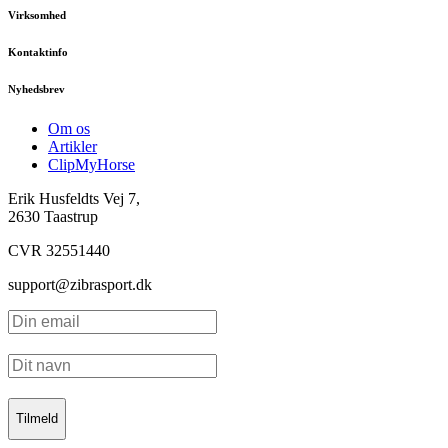
Virksomhed
Kontaktinfo
Nyhedsbrev
Om os
Artikler
ClipMyHorse
Erik Husfeldts Vej 7,
2630 Taastrup
CVR 32551440
support@zibrasport.dk
Tilmeld