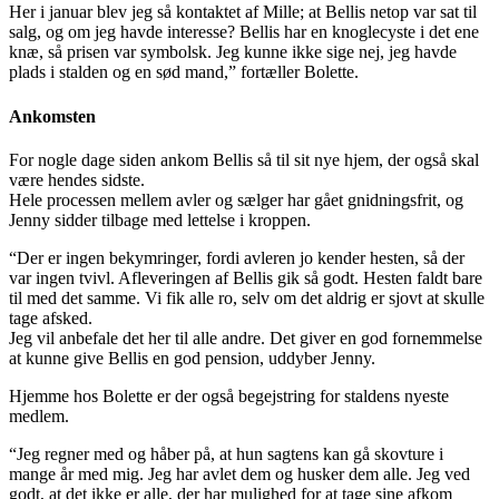
Her i januar blev jeg så kontaktet af Mille; at Bellis netop var sat til
salg, og om jeg havde interesse? Bellis har en knoglecyste i det ene
knæ, så prisen var symbolsk. Jeg kunne ikke sige nej, jeg havde
plads i stalden og en sød mand,” fortæller Bolette.
Ankomsten
For nogle dage siden ankom Bellis så til sit nye hjem, der også skal
være hendes sidste.
Hele processen mellem avler og sælger har gået gnidningsfrit, og
Jenny sidder tilbage med lettelse i kroppen.
“Der er ingen bekymringer, fordi avleren jo kender hesten, så der
var ingen tvivl. Afleveringen af Bellis gik så godt. Hesten faldt bare
til med det samme. Vi fik alle ro, selv om det aldrig er sjovt at skulle
tage afsked.
Jeg vil anbefale det her til alle andre. Det giver en god fornemmelse
at kunne give Bellis en god pension, uddyber Jenny.
Hjemme hos Bolette er der også begejstring for staldens nyeste
medlem.
“Jeg regner med og håber på, at hun sagtens kan gå skovture i
mange år med mig. Jeg har avlet dem og husker dem alle. Jeg ved
godt, at det ikke er alle, der har mulighed for at tage sine afkom