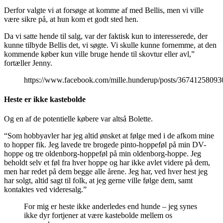
Derfor valgte vi at forsøge at komme af med Bellis, men vi ville
være sikre på, at hun kom et godt sted hen.
Da vi satte hende til salg, var der faktisk kun to interesserede, der
kunne tilbyde Bellis det, vi søgte. Vi skulle kunne fornemme, at den
kommende køber kun ville bruge hende til skovtur eller avl,”
fortæller Jenny.
https://www.facebook.com/mille.hunderup/posts/3674125809
Heste er ikke kastebolde
Og en af de potentielle købere var altså Bolette.
“Som hobbyavler har jeg altid ønsket at følge med i de afkom mine
to hopper fik. Jeg lavede tre brogede pinto-hoppeføl på min DV-
hoppe og tre oldenborg-hoppeføl på min oldenborg-hoppe. Jeg
beholdt selv et føl fra hver hoppe og har ikke avlet videre på dem,
men har redet på dem begge alle årene. Jeg har, ved hver hest jeg
har solgt, altid sagt til folk, at jeg gerne ville følge dem, samt
kontaktes ved videresalg.”
For mig er heste ikke anderledes end hunde – jeg synes
ikke dyr fortjener at være kastebolde mellem os