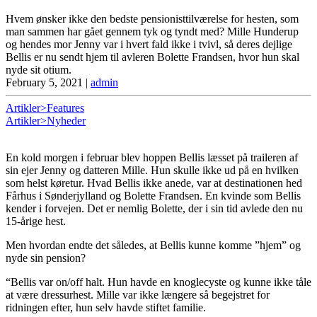
Hvem ønsker ikke den bedste pensionisttilværelse for hesten, som
man sammen har gået gennem tyk og tyndt med? Mille Hunderup
og hendes mor Jenny var i hvert fald ikke i tvivl, så deres dejlige
Bellis er nu sendt hjem til avleren Bolette Frandsen, hvor hun skal
nyde sit otium.
February 5, 2021
|
admin
Artikler>Features
Artikler>Nyheder
En kold morgen i februar blev hoppen Bellis læsset på traileren af
sin ejer Jenny og datteren Mille. Hun skulle ikke ud på en hvilken
som helst køretur. Hvad Bellis ikke anede, var at destinationen hed
Fårhus i Sønderjylland og Bolette Frandsen. En kvinde som Bellis
kender i forvejen. Det er nemlig Bolette, der i sin tid avlede den nu
15-årige hest.
Men hvordan endte det således, at Bellis kunne komme ”hjem” og
nyde sin pension?
“Bellis var on/off halt. Hun havde en knoglecyste og kunne ikke tåle
at være dressurhest. Mille var ikke længere så begejstret for
ridningen efter, hun selv havde stiftet familie.