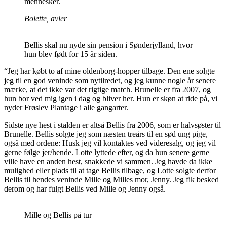
mennesker.
Bolette, avler
Bellis skal nu nyde sin pension i Sønderjylland, hvor
hun blev født for 15 år siden.
“Jeg har købt to af mine oldenborg-hopper tilbage. Den ene solgte
jeg til en god veninde som nytilredet, og jeg kunne nogle år senere
mærke, at det ikke var det rigtige match. Brunelle er fra 2007, og
hun bor ved mig igen i dag og bliver her. Hun er skøn at ride på, vi
nyder Frøslev Plantage i alle gangarter.
Sidste nye hest i stalden er altså Bellis fra 2006, som er halvsøster til
Brunelle. Bellis solgte jeg som næsten treårs til en sød ung pige,
også med ordene: Husk jeg vil kontaktes ved videresalg, og jeg vil
gerne følge jer/hende. Lotte lyttede efter, og da hun senere gerne
ville have en anden hest, snakkede vi sammen. Jeg havde da ikke
mulighed eller plads til at tage Bellis tilbage, og Lotte solgte derfor
Bellis til hendes veninde Mille og Milles mor, Jenny. Jeg fik besked
derom og har fulgt Bellis ved Mille og Jenny også.
Mille og Bellis på tur