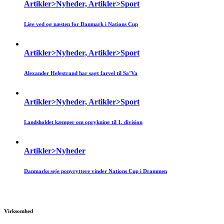
Artikler>Nyheder, Artikler>Sport
Lige ved og næsten for Danmark i Nations Cup
Artikler>Nyheder, Artikler>Sport
Alexander Helgstrand har sagt farvel til Sa’Va
Artikler>Nyheder, Artikler>Sport
Landsholdet kæmper om oprykning til 1. division
Artikler>Nyheder
Danmarks seje ponyryttere vinder Nations Cup i Drammen
Virksomhed