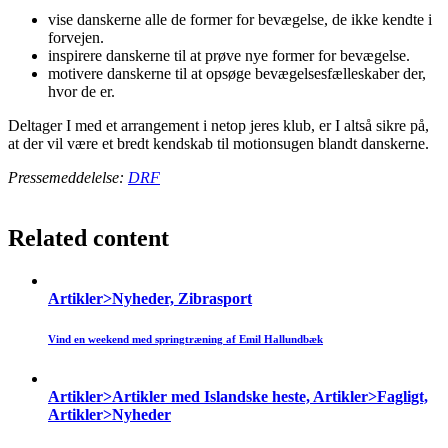
vise danskerne alle de former for bevægelse, de ikke kendte i
forvejen.
inspirere danskerne til at prøve nye former for bevægelse.
motivere danskerne til at opsøge bevægelsesfælleskaber der,
hvor de er.
Deltager I med et arrangement i netop jeres klub, er I altså sikre på,
at der vil være et bredt kendskab til motionsugen blandt danskerne.
Pressemeddelelse:
DRF
Related content
Artikler>Nyheder, Zibrasport
Vind en weekend med springtræning af Emil Hallundbæk
Artikler>Artikler med Islandske heste, Artikler>Fagligt,
Artikler>Nyheder