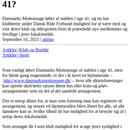
41?
Danmarks Motionsuge løber af stablen i uge 41, og nu har
klubberne under Dansk Ride Forbund mulighed for at være med og
vise deres klub og ridesporten frem til potentielle nye medlemmer og
frivillige i jeres lokalområde.
September 16, 2021
|
admin
Artikler>Klub og Bredde
Artikler>Sport
Som vanligt løber Danmarks Motionsuge af stablen i uge 41, men
for første gang nogensinde, er der i år lavet en hjemmeside –
http://www.danmarksmotionsuge.dk/
– hvor alle idrætsforeninger
kan oprette aktiviteter såsom åbent hus eller kom-og-prøv-
arrangementer som en del af det samlede arrangement.
Der er netop åbnet for, at man som forening man kan registrere sit
arrangement, og senere vil hjemmesiden blive åbnet for alle, så alle
danskere kan se, hvilke tilbud de har mulighed for at benytte sig af i
netop deres lokalområde.
Som arrangør får I som klub mulighed for at øge jeres synlighed i