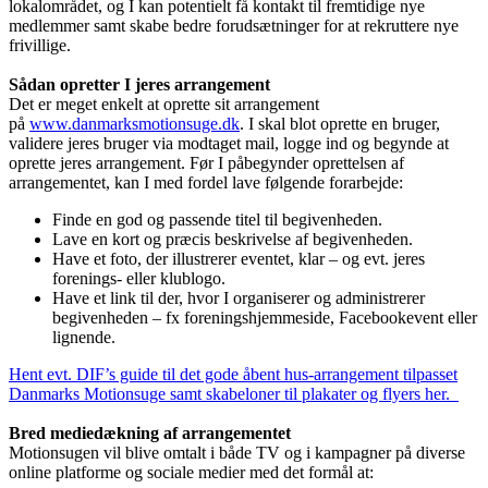
lokalområdet, og I kan potentielt få kontakt til fremtidige nye
medlemmer samt skabe bedre forudsætninger for at rekruttere nye
frivillige.
Sådan opretter I jeres arrangement
Det er meget enkelt at oprette sit arrangement
på
www.danmarksmotionsuge.dk
. I skal blot oprette en bruger,
validere jeres bruger via modtaget mail, logge ind og begynde at
oprette jeres arrangement. Før I påbegynder oprettelsen af
arrangementet, kan I med fordel lave følgende forarbejde:
Finde en god og passende titel til begivenheden.
Lave en kort og præcis beskrivelse af begivenheden.
Have et foto, der illustrerer eventet, klar – og evt. jeres
forenings- eller klublogo.
Have et link til der, hvor I organiserer og administrerer
begivenheden – fx foreningshjemmeside, Facebookevent eller
lignende.
Hent evt. DIF’s guide til det gode åbent hus-arrangement tilpasset
Danmarks Motionsuge samt skabeloner til plakater og flyers her.
Bred mediedækning af arrangementet
Motionsugen vil blive omtalt i både TV og i kampagner på diverse
online platforme og sociale medier med det formål at: