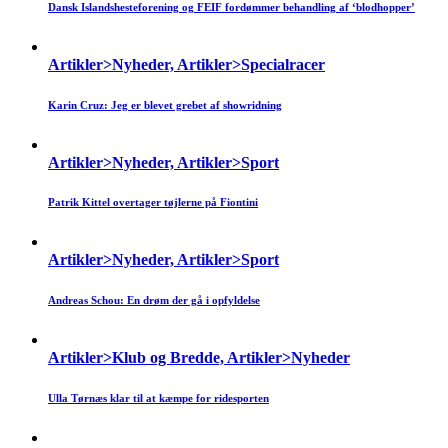
Dansk Islandshesteforening og FEIF fordømmer behandling af ‘blodhopper’
Artikler>Nyheder, Artikler>Specialracer
Karin Cruz: Jeg er blevet grebet af showridning
Artikler>Nyheder, Artikler>Sport
Patrik Kittel overtager tøjlerne på Fiontini
Artikler>Nyheder, Artikler>Sport
Andreas Schou: En drøm der gå i opfyldelse
Artikler>Klub og Bredde, Artikler>Nyheder
Ulla Tørnæs klar til at kæmpe for ridesporten