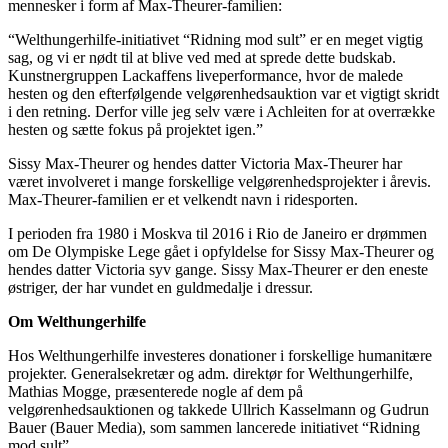
mennesker i form af Max-Theurer-familien:
“Welthungerhilfe-initiativet “Ridning mod sult” er en meget vigtig
sag, og vi er nødt til at blive ved med at sprede dette budskab.
Kunstnergruppen Lackaffens liveperformance, hvor de malede
hesten og den efterfølgende velgørenhedsauktion var et vigtigt skridt
i den retning. Derfor ville jeg selv være i Achleiten for at overrække
hesten og sætte fokus på projektet igen.”
Sissy Max-Theurer og hendes datter Victoria Max-Theurer har
været involveret i mange forskellige velgørenhedsprojekter i årevis.
Max-Theurer-familien er et velkendt navn i ridesporten.
I perioden fra 1980 i Moskva til 2016 i Rio de Janeiro er drømmen
om De Olympiske Lege gået i opfyldelse for Sissy Max-Theurer og
hendes datter Victoria syv gange. Sissy Max-Theurer er den eneste
østriger, der har vundet en guldmedalje i dressur.
Om
Welthungerhilfe
Hos Welthungerhilfe investeres donationer i forskellige humanitære
projekter. Generalsekretær og adm. direktør for Welthungerhilfe,
Mathias Mogge, præsenterede nogle af dem på
velgørenhedsauktionen og takkede Ullrich Kasselmann og Gudrun
Bauer (Bauer Media), som sammen lancerede initiativet “Ridning
mod sult”.