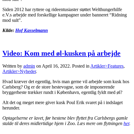
Siden 2012 har ryttere og rideentusiaster støttet Welthungerhilfe
e.V.s arbejde med forskellige kampagner under banneret “Ridning
mod sult”.
Kilde:
Hof Kasselmann
Video: Kom med øl-kusken på arbejde
Written by
admin
on
April 16, 2022
. Posted in
Artikler>Features
,
Artikler>Nyheder
.
Hvad kræver det egentlig, hvis man gerne vil arbejde som kusk hos
Carlsberg? Og er de store hestevogne, som de imponerende
bryggerheste trækker rundt i København, egentlig fyldt med øl?
Alt det og meget mere giver kusk Poul Erik svaret på i indslaget
herunder.
Optagelserne er lavet, før hestene blev flyttet fra Carlsbergs gamle
stalde til deres midlertidige hjem i Zoo. Læs mere om flytningen
her
.