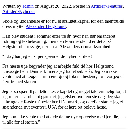
Written by
admin
on
August 26, 2022
. Posted in
Artikler>Features
,
Artikler>Nyheder
.
Skole og uddannelse er for nu et afsluttet kapitel for den talentfulde
dressurrytter
Alexander Helgstrand
.
Han blev student i sommer efter tre år, hvor han har balanceret
ridning og lektielæsning, men den kommende tid er det altså
Helgstrand Dressage, der får al Alexanders opmærksomhed.
“I dag har jeg en super spændende nyhed at dele!
Fra næste uge begynder jeg at arbejde fuld tid hos Helgstrand
Dressage her i Danmark, mens jeg har et sabbatår. Jeg kan ikke
vente med at lægge al min energi og fokus i hestene, nu hvor jeg er
færdig med skolen.
Jeg er så spændt på dette næste kapitel og meget taknemmelig for, at
jeg nu er i stand til at gøre det, jeg elsker hver eneste dag. Jeg skal
tilbringe de første måneder her i Danmark, og derefter starter jeg et
spændende nyt eventyr i USA for at lære og opleve heste.
Jeg kan ikke vente med at dele denne nye oplevelse med jer alle, tak
til alle for al støtten.”