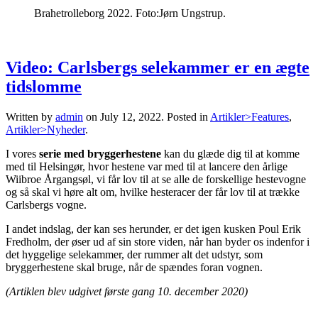
Brahetrolleborg 2022. Foto:Jørn Ungstrup.
Video: Carlsbergs selekammer er en ægte
tidslomme
Written by
admin
on
July 12, 2022
. Posted in
Artikler>Features
,
Artikler>Nyheder
.
I vores
serie med bryggerhestene
kan du glæde dig til at komme
med til Helsingør, hvor hestene var med til at lancere den årlige
Wiibroe Årgangsøl, vi får lov til at se alle de forskellige hestevogne
og så skal vi høre alt om, hvilke hesteracer der får lov til at trække
Carlsbergs vogne.
I andet indslag, der kan ses herunder, er det igen kusken Poul Erik
Fredholm, der øser ud af sin store viden, når han byder os indenfor i
det hyggelige selekammer, der rummer alt det udstyr, som
bryggerhestene skal bruge, når de spændes foran vognen.
(Artiklen blev udgivet første gang 10. december 2020)