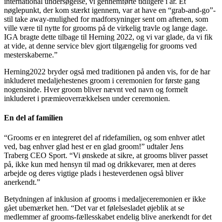
international undersøgelse, vi gennemførte tidligere i år. Et
nøglepunkt, der kom stærkt igennem, var at have en “grab-and-go”-
stil take away-mulighed for madforsyninger sent om aftenen, som
ville være til nytte for grooms på de virkelig travle og lange dage.
IGA bragte dette tilbage til Herning 2022, og vi var glade, da vi fik
at vide, at denne service blev gjort tilgængelig for grooms ved
mesterskaberne.”
Herning2022 bryder også med traditionen på anden vis, for de har
inkluderet medaljehestenes groom i ceremonien for første gang
nogensinde. Hver groom bliver nævnt ved navn og formelt
inkluderet i præmieoverrækkelsen under ceremonien.
En del af familien
“Grooms er en integreret del af ridefamilien, og som enhver atlet
ved, bag enhver glad hest er en glad groom!” udtaler Jens
Traberg CEO Sport. “Vi ønskede at sikre, at grooms bliver passet
på, ikke kun med hensyn til mad og drikkevarer, men at deres
arbejde og deres vigtige plads i hesteverdenen også bliver
anerkendt.”
Betydningen af inklusion af grooms i medaljeceremonien er ikke
gået ubemærket hen. “Det var et følelsesladet øjeblik at se
medlemmer af grooms-fællesskabet endelig blive anerkendt for det