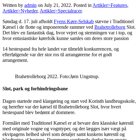
Written by
admin
on
July 21, 2022
. Posted in
Artikler>Features
,
Artikler>Nyheder
,
Artikler>Specialracer
.
Søndag d. 17. juli afholdt
Fyens Køre-Selskab
stævne i Traditionel
Kørsel i de flotte og imponerende rammer ved
Brahetrolleborg
Slot.
Det blev en fantastisk dag, hvor vejret og stemningen var i top, og
hvor entusiastiske kørefolk kunne samles om deres store passion
14 hestespand fra hele landet var tilmeldt konkurrencen, og
efterfølgende var der stor ros til arrangørerne for et godt
arrangement.
Brahetrolleborg 2022. Foto:Jørn Ungstrup.
Slot, park og forhindringsbane
Dagen startede med klargøring og start ved Korinth landbrugsskole,
og herefter var der kørsel til Brahetrolleborg Slot, hvor hvert
hestespand blev bedømt af dommere.
Formålet med Traditionel Kørsel er at bevare den klassiske kørestil
med originale vogne og vogntyper, og der lægges især vægt på
ekvipagens helhed såvel som detaljer samt kuskens kørestil og
håndtering af hestene. Dommerne vurderede derfor hver eneste