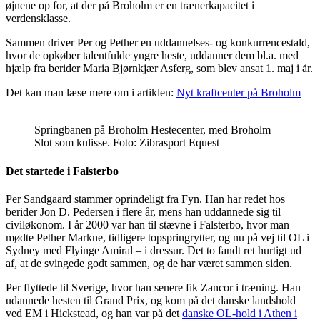
øjnene op for, at der på Broholm er en trænerkapacitet i
verdensklasse.
Sammen driver Per og Pether en uddannelses- og konkurrencestald,
hvor de opkøber talentfulde yngre heste, uddanner dem bl.a. med
hjælp fra berider Maria Bjørnkjær Asferg, som blev ansat 1. maj i år.
Det kan man læse mere om i artiklen:
Nyt kraftcenter på Broholm
Springbanen på Broholm Hestecenter, med Broholm
Slot som kulisse. Foto: Zibrasport Equest
Det startede i Falsterbo
Per Sandgaard stammer oprindeligt fra Fyn. Han har redet hos
berider Jon D. Pedersen i flere år, mens han uddannede sig til
civiløkonom. I år 2000 var han til stævne i Falsterbo, hvor man
mødte Pether Markne, tidligere topspringrytter, og nu på vej til OL i
Sydney med Flyinge Amiral – i dressur. Det to fandt ret hurtigt ud
af, at de svingede godt sammen, og de har været sammen siden.
Per flyttede til Sverige, hvor han senere fik Zancor i træning. Han
udannede hesten til Grand Prix, og kom på det danske landshold
ved EM i Hickstead, og han var på det
danske OL-hold i Athen i