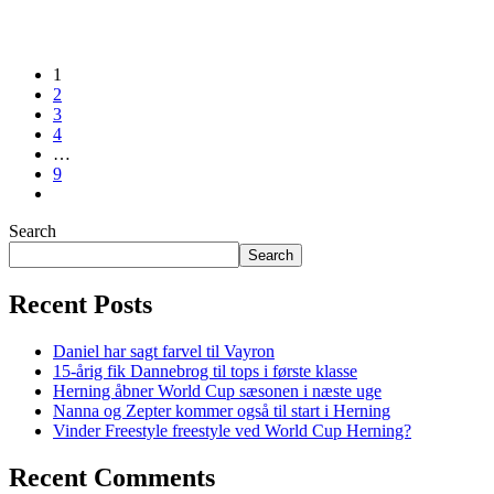
1
2
3
4
…
9
Search
Search
Recent Posts
Daniel har sagt farvel til Vayron
15-årig fik Dannebrog til tops i første klasse
Herning åbner World Cup sæsonen i næste uge
Nanna og Zepter kommer også til start i Herning
Vinder Freestyle freestyle ved World Cup Herning?
Recent Comments