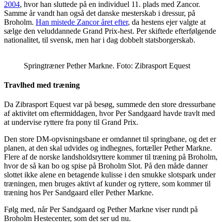
2004
, hvor han sluttede på en individuel 11. plads med Zancor.
Samme år vandt han også det danske mesterskab i dressur, på
Broholm.
Han mistede Zancor året efter
, da hestens ejer valgte at
sælge den veluddannede Grand Prix-hest. Per skiftede efterfølgende
nationalitet, til svensk, men har i dag dobbelt statsborgerskab.
Springtræner Pether Markne. Foto: Zibrasport Equest
Travlhed med træning
Da Zibrasport Equest var på besøg, summede den store dressurbane
af aktivitet om eftermiddagen, hvor Per Sandgaard havde travlt med
at undervise ryttere fra pony til Grand Prix.
Den store DM-opvisningsbane er omdannet til springbane, og det er
planen, at den skal udvides og indhegnes, fortæller Pether Markne.
Flere af de norske landsholdsryttere kommer til træning på Broholm,
hvor de så kan bo og spise på Broholm Slot. På den måde danner
slottet ikke alene en betagende kulisse i den smukke slotspark under
træningen, men bruges aktivt af kunder og ryttere, som kommer til
træning hos Per Sandgaard eller Pether Markne.
Følg med, når Per Sandgaard og Pether Markne viser rundt på
Broholm Hestecenter, som det ser ud nu.