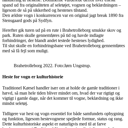
spand ud fra originaliteten af seletøjet, vognen og beklædningen –
ligesom de så på sikkerhed og hestenes tilstand.
Den ældste vogn i konkurrencen var en original jagt break 1890 fra
Stensgaard gods på Sydfyn.
Herefter gik turen ud på en rute i Brahetrolleborg smukke skov og
park. Ruten skulle gennemføres på tid og havde indlagte
forhindringer, der blandt andet testede hestenes lydighed.
Til slut skulle en forhindringsbane ved Brahetrolleborg gennemføres
med så få fejl som muligt.
Brahetrolleborg 2022. Foto:Jørn Ungstrup.
Heste for vogn er kulturhistorie
Traditionel Kørsel handler især om at holde de gamle traditioner i
hævd, så man hele tiden bliver mindet om, hvad der var rigtigt og
vigtigt i gamle dage, når det kommer til vogne, beklædning og ikke
mindst seletøj.
Tidligere var hest og vogn essentiel for både samfundets opbygning
og funktion, ligesom hestevognene spejlede formue, status og rang.
Dette kulturhistoriske aspekt er naturligvis med til at farve