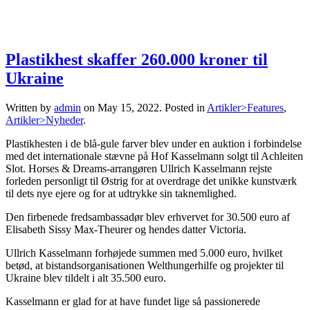
Plastikhest skaffer 260.000 kroner til
Ukraine
Written by
admin
on
May 15, 2022
. Posted in
Artikler>Features
,
Artikler>Nyheder
.
Plastikhesten i de blå-gule farver blev under en auktion i forbindelse
med det internationale stævne på Hof ​​Kasselmann solgt til Achleiten
Slot. Horses & Dreams-arrangøren Ullrich Kasselmann rejste
forleden personligt til Østrig for at overdrage det unikke kunstværk
til dets nye ejere og for at udtrykke sin taknemlighed.
Den firbenede fredsambassadør blev erhvervet for 30.500 euro af
Elisabeth Sissy Max-Theurer og hendes datter Victoria.
Ullrich Kasselmann forhøjede summen med 5.000 euro, hvilket
betød, at bistandsorganisationen Welthungerhilfe og projekter til
Ukraine blev tildelt i alt 35.500 euro.
Kasselmann er glad for at have fundet lige så passionerede