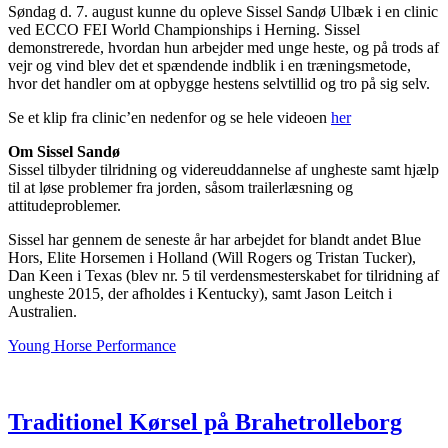
Søndag d. 7. august kunne du opleve Sissel Sandø Ulbæk i en clinic
ved ECCO FEI World Championships i Herning. Sissel
demonstrerede, hvordan hun arbejder med unge heste, og på trods af
vejr og vind blev det et spændende indblik i en træningsmetode,
hvor det handler om at opbygge hestens selvtillid og tro på sig selv.
Se et klip fra clinic’en nedenfor og se hele videoen
her
Om Sissel Sandø
Sissel tilbyder tilridning og videreuddannelse af ungheste samt hjælp
til at løse problemer fra jorden, såsom trailerlæsning og
attitudeproblemer.
Sissel har gennem de seneste år har arbejdet for blandt andet Blue
Hors, Elite Horsemen i Holland (Will Rogers og Tristan Tucker),
Dan Keen i Texas (blev nr. 5 til verdensmesterskabet for tilridning af
ungheste 2015, der afholdes i Kentucky), samt Jason Leitch i
Australien.
Young Horse Performance
Traditionel Kørsel på Brahetrolleborg