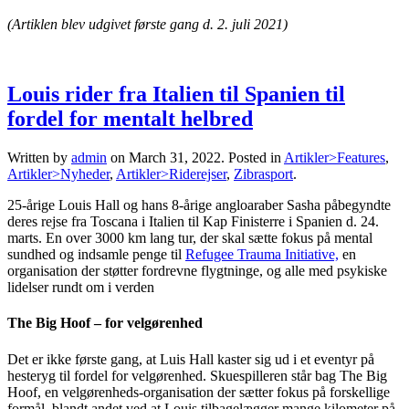
(Artiklen blev udgivet første gang d. 2. juli 2021)
Louis rider fra Italien til Spanien til
fordel for mentalt helbred
Written by
admin
on
March 31, 2022
. Posted in
Artikler>Features
,
Artikler>Nyheder
,
Artikler>Riderejser
,
Zibrasport
.
25-årige Louis Hall og hans 8-årige angloaraber Sasha påbegyndte
deres rejse fra Toscana i Italien til Kap Finisterre i Spanien d. 24.
marts. En over 3000 km lang tur, der skal sætte fokus på mental
sundhed og indsamle penge til
Refugee Trauma Initiative,
en
organisation der støtter fordrevne flygtninge, og alle med psykiske
lidelser rundt om i verden
The Big Hoof – for velgørenhed
Det er ikke første gang, at Luis Hall kaster sig ud i et eventyr på
hesteryg til fordel for velgørenhed. Skuespilleren står bag The Big
Hoof, en velgørenheds-organisation der sætter fokus på forskellige
formål, blandt andet ved at Louis tilbagelægger mange kilometer på