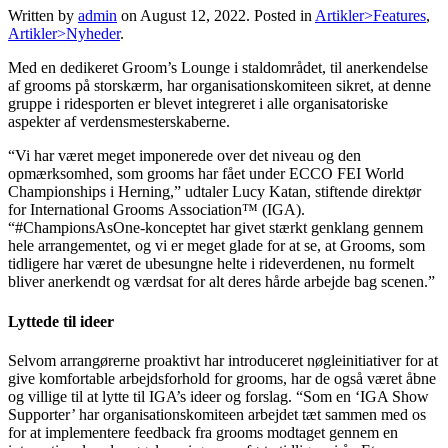
Written by
admin
on
August 12, 2022
. Posted in
Artikler>Features
,
Artikler>Nyheder
.
Med en dedikeret Groom’s Lounge i staldområdet, til anerkendelse
af grooms på storskærm, har organisationskomiteen sikret, at denne
gruppe i ridesporten er blevet integreret i alle organisatoriske
aspekter af verdensmesterskaberne.
“Vi har været meget imponerede over det niveau og den
opmærksomhed, som grooms har fået under ECCO FEI World
Championships i Herning,” udtaler Lucy Katan, stiftende direktør
for International Grooms Association™ (IGA).
“#ChampionsAsOne-konceptet har givet stærkt genklang gennem
hele arrangementet, og vi er meget glade for at se, at Grooms, som
tidligere har været de ubesungne helte i rideverdenen, nu formelt
bliver anerkendt og værdsat for alt deres hårde arbejde bag scenen.”
Lyttede til ideer
Selvom arrangørerne proaktivt har introduceret nøgleinitiativer for at
give komfortable arbejdsforhold for grooms, har de også været åbne
og villige til at lytte til IGA’s ideer og forslag. “Som en ‘IGA Show
Supporter’ har organisationskomiteen arbejdet tæt sammen med os
for at implementere feedback fra grooms modtaget gennem en