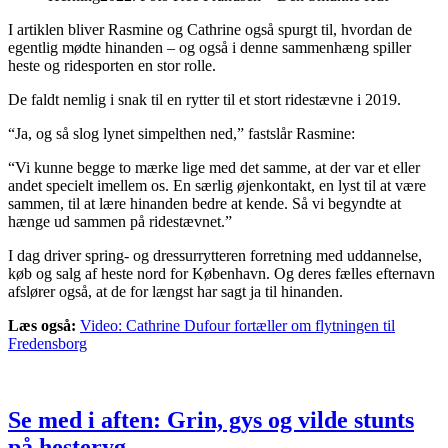
I artiklen bliver Rasmine og Cathrine også spurgt til, hvordan de
egentlig mødte hinanden – og også i denne sammenhæng spiller
heste og ridesporten en stor rolle.
De faldt nemlig i snak til en rytter til et stort ridestævne i 2019.
“Ja, og så slog lynet simpelthen ned,” fastslår Rasmine:
“Vi kunne begge to mærke lige med det samme, at der var et eller
andet specielt imellem os. En særlig øjenkontakt, en lyst til at være
sammen, til at lære hinanden bedre at kende. Så vi begyndte at
hænge ud sammen på ridestævnet.”
I dag driver spring- og dressurrytteren forretning med uddannelse,
køb og salg af heste nord for København. Og deres fælles efternavn
afslører også, at de for længst har sagt ja til hinanden.
Læs også:
Video: Cathrine Dufour fortæller om flytningen til
Fredensborg
Se med i aften: Grin, gys og vilde stunts
på hesteryg