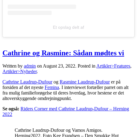
Et opslag delt af
Cathrine og Rasmine: Sådan mødtes vi
Written by
admin
on
August 23, 2022
. Posted in
Artikler>Features
,
Artikler>Nyheder
.
Cathrine Laudrup-Dufour
og
Rasmine Laudrup-Dufour
er på
forsiden af det nyeste
Femina
. I interviewet fortæller parret om alt
fra mulig familieforøgelse til deres hverdag, hvor hestene er det
altoverskyggende omdrejningpunkt.
Se også:
Riders Corner med Cathrine Laudrup-Dufour – Herning
2022
Cathrine Laudrup-Dufour og Vamos Amigos.
Herning2022. Foto Kee Frandsen – Den Smukke Hut