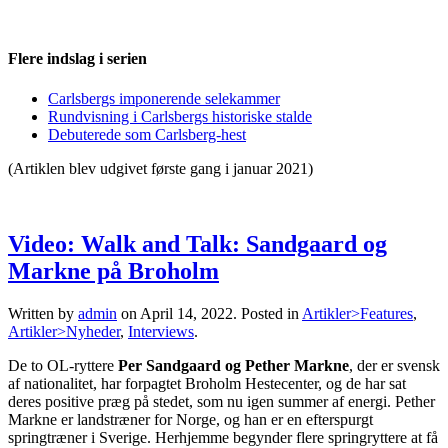
Flere indslag i serien
Carlsbergs imponerende selekammer
Rundvisning i Carlsbergs historiske stalde
Debuterede som Carlsberg-hest
(Artiklen blev udgivet første gang i januar 2021)
Video: Walk and Talk: Sandgaard og
Markne på Broholm
Written by
admin
on
April 14, 2022
. Posted in
Artikler>Features
,
Artikler>Nyheder
,
Interviews
.
De to OL-ryttere
Per Sandgaard og Pether Markne
, der er svensk
af nationalitet, har forpagtet Broholm Hestecenter, og de har sat
deres positive præg på stedet, som nu igen summer af energi. Pether
Markne er landstræner for Norge, og han er en efterspurgt
springtræner i Sverige. Herhjemme begynder flere springryttere at få