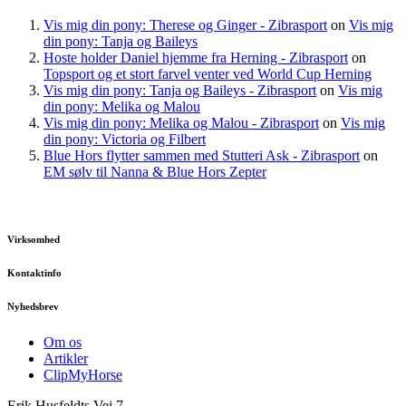
Vis mig din pony: Therese og Ginger - Zibrasport
on
Vis mig
din pony: Tanja og Baileys
Hoste holder Daniel hjemme fra Herning - Zibrasport
on
Topsport og et stort farvel venter ved World Cup Herning
Vis mig din pony: Tanja og Baileys - Zibrasport
on
Vis mig
din pony: Melika og Malou
Vis mig din pony: Melika og Malou - Zibrasport
on
Vis mig
din pony: Victoria og Filbert
Blue Hors flytter sammen med Stutteri Ask - Zibrasport
on
EM sølv til Nanna & Blue Hors Zepter
Virksomhed
Kontaktinfo
Nyhedsbrev
Om os
Artikler
ClipMyHorse
Erik Husfeldts Vej 7,