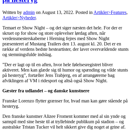
Written by
admin
on
August 13, 2022
. Posted in
Artikler>Features
,
Artikler>Nyheder
.
Temaet er Show Night – og det siger næsten det hele. For der er
skruet op for show og store oplevelser lørdag aften, når
verdensmesterskaberne i Herning fejres med Show Night
præsenteret af Mustang Trailers den 13. august kl. 20. Det er en
række af verdens bedste hesteartister, der laver overvældende stunts
og stemningsfulde indslag.
”Der er lagt op til en aften, hvor hele følelsesregistret bliver
aktiveret. Men kan glæde sig til humor og spænding og vilde stunts
på hesteryg”, fortæller Jens Trabjerg, en af arrangørerne bag
afviklingen af VM i ridesport og altså også Show Night.
Gæster fra udlandet – og danske kunstnere
Franske Lorenzo flytter grænser for, hvad man kan gøre stående på
hesteryg.
Den franske kunstner Alizee Froment kommer med al sin ynde og
samspil med sine heste til at tryllebinde publikum på stadion – og
australske Tristan Tucker vil helt sikkert give dig noget at grine af.