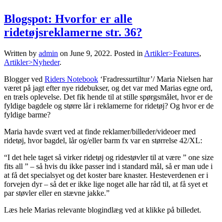
Blogspot: Hvorfor er alle
ridetøjsreklamerne str. 36?
Written by
admin
on
June 9, 2022
. Posted in
Artikler>Features
,
Artikler>Nyheder
.
Blogger ved
Riders Notebook
‘Fradressurtiltur’/ Maria Nielsen har
været på jagt efter nye ridebukser, og det var med Marias egne ord,
en træls oplevelse. Det fik hende til at stille spørgsmålet, hvor er de
fyldige bagdele og større lår i reklamerne for ridetøj? Og hvor er de
fyldige barme?
Maria havde svært ved at finde reklamer/billeder/videoer med
ridetøj, hvor bagdel, lår og/eller barm fx var en størrelse 42/XL:
“I det hele taget så virker ridetøj og ridestøvler til at være ” one size
fits all ” – så hvis du ikke passer ind i standard mål, så er man ude i
at få det specialsyet og det koster bare knaster. Hesteverdenen er i
forvejen dyr – så det er ikke lige noget alle har råd til, at få syet et
par støvler eller en stævne jakke.”
Læs hele Marias relevante blogindlæg ved at klikke på billedet.