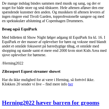
De mange indslag bindes sammen med musik og sang, og der er
noget for både store og små tilskuere. Hele aftenen afløser den ene
spændende kunstner den anden. Og musikken til aftenen leveres af
ingen ringere end Tivoli Garden, topprofessionelle sangere og med
en spektakulær afslutning af Copenhagen Drummers.
Besøg også EquiPark
Med billetten til Show Night følger adgang til EquiPark fra kl. 16. I
EquiPark er der masser af oplevelser for børn og voksne med blandt
andet et område fokuseret på bæredygtige tiltag, et område med
shopping og stande samt et mere end 2000 kvm stort Kids Area med
sjove oplevelser for børnene.
/Herning2022
Zibrasport Equest streamer showet
Har du ikke mulighed for at være i Herning, så fortvivl ikke.
Klokken 20 sender vi live – find mere info
her
Herning2022 hæver barren for grooms