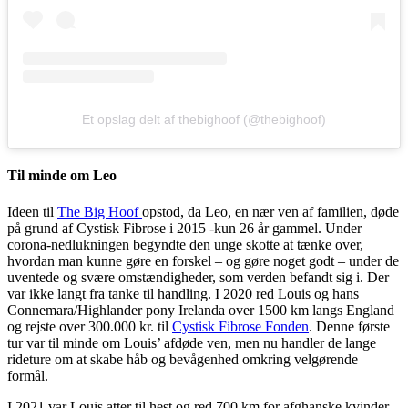
Et opslag delt af thebighoof (@thebighoof)
Til minde om Leo
Ideen til
The Big Hoof
opstod, da Leo, en nær ven af familien, døde
på grund af Cystisk Fibrose i 2015 -kun 26 år gammel. Under
corona-nedlukningen begyndte den unge skotte at tænke over,
hvordan man kunne gøre en forskel – og gøre noget godt – under de
uventede og svære omstændigheder, som verden befandt sig i. Der
var ikke langt fra tanke til handling. I 2020 red Louis og hans
Connemara/Highlander pony Irelanda over 1500 km langs England
og rejste over 300.000 kr. til
Cystisk Fibrose Fonden
. Denne første
tur var til minde om Louis’ afdøde ven, men nu handler de lange
rideture om at skabe håb og bevågenhed omkring velgørende
formål.
I 2021 var Louis atter til hest og red 700 km for afghanske kvinder,