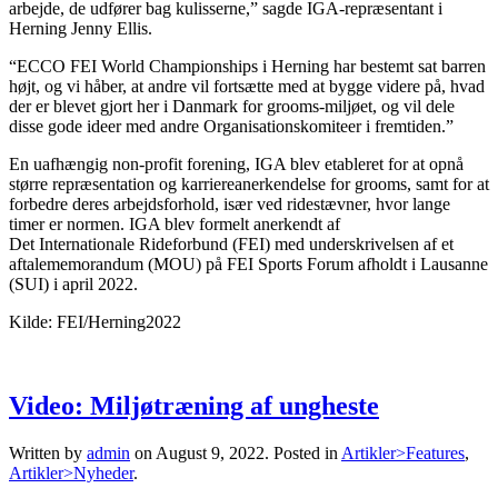
arbejde, de udfører bag kulisserne,” sagde IGA-repræsentant i
Herning Jenny Ellis.
“ECCO FEI World Championships i Herning har bestemt sat barren
højt, og vi håber, at andre vil fortsætte med at bygge videre på, hvad
der er blevet gjort her i Danmark for grooms-miljøet, og vil dele
disse gode ideer med andre Organisationskomiteer i fremtiden.”
En uafhængig non-profit forening, IGA blev etableret for at opnå
større repræsentation og karriereanerkendelse for grooms, samt for at
forbedre deres arbejdsforhold, især ved ridestævner, hvor lange
timer er normen. IGA blev formelt anerkendt af
Det Internationale Rideforbund (FEI) med underskrivelsen af et
aftalememorandum (MOU) på FEI Sports Forum afholdt i Lausanne
(SUI) i april 2022.
Kilde: FEI/Herning2022
Video: Miljøtræning af ungheste
Written by
admin
on
August 9, 2022
. Posted in
Artikler>Features
,
Artikler>Nyheder
.