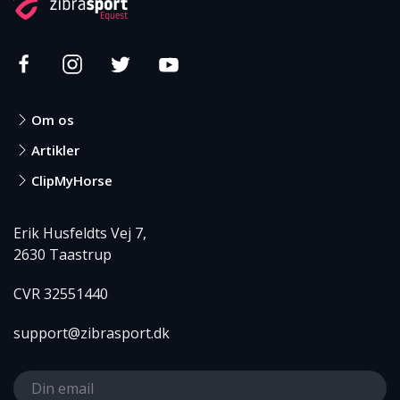
Om os
Artikler
ClipMyHorse
Erik Husfeldts Vej 7,
2630 Taastrup
CVR 32551440
support@zibrasport.dk