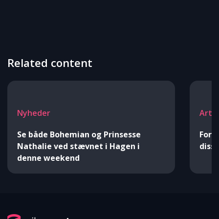
Related content
Nyheder
Artik
Se både Bohemian og Prinsesse
Forb
Nathalie ved stævnet i Hagen i
disse
denne weekend