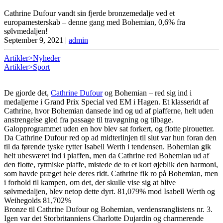
Cathrine Dufour vandt sin fjerde bronzemedalje ved et
europamesterskab – denne gang med Bohemian, 0,6% fra
sølvmedaljen!
September 9, 2021
|
admin
Artikler>Nyheder
Artikler>Sport
De gjorde det,
Cathrine Dufour
og Bohemian – red sig ind i
medaljerne i Grand Prix Special ved EM i Hagen. Et klasseridt af
Cathrine, hvor Bohemian dansede ind og ud af piafferne, helt uden
anstrengelse gled fra passage til travøgning og tilbage.
Galopprogrammet uden en hov blev sat forkert, og flotte pirouetter.
Da Cathrine Dufour red op ad midterlinjen til slut var hun foran den
til da førende tyske rytter Isabell Werth i tendensen. Bohemian gik
helt ubesværet ind i piaffen, men da Cathrine red Bohemian ud af
den flotte, rytmiske piaffe, mistede de to et kort øjeblik den harmoni,
som havde præget hele deres ridt. Cathrine fik ro på Bohemian, men
i forhold til kampen, om det, der skulle vise sig at blive
sølvmedaljen, blev netop dette dyrt. 81,079% mod Isabell Werth og
Weihegolds 81,702%
Bronze til Cathrine Dufour og Bohemian, verdensranglistens nr. 3.
Igen var det Storbritanniens Charlotte Dujardin og charmerende