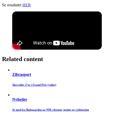
Se resultatet
HER
Related content
Zibrasport
Skovrider 2’er i Grand Prix (video)
Nyheder
Se med fra Bækgaarden og NM i dressur, spring og voltigering