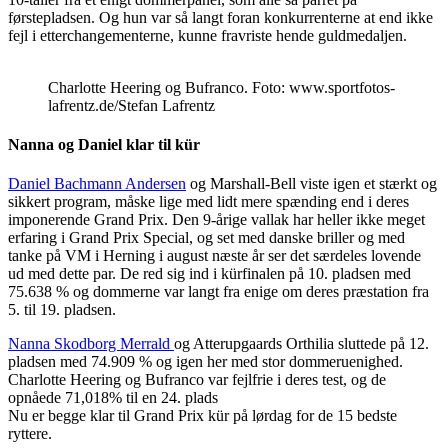
førstepladsen. Og hun var så langt foran konkurrenterne at end ikke
fejl i etterchangementerne, kunne fravriste hende guldmedaljen.
Charlotte Heering og Bufranco. Foto: www.sportfotos-
lafrentz.de/Stefan Lafrentz
Nanna og Daniel klar til kür
Daniel Bachmann Andersen
og Marshall-Bell viste igen et stærkt og
sikkert program, måske lige med lidt mere spænding end i deres
imponerende Grand Prix. Den 9-årige vallak har heller ikke meget
erfaring i Grand Prix Special, og set med danske briller og med
tanke på VM i Herning i august næste år ser det særdeles lovende
ud med dette par. De red sig ind i kürfinalen på 10. pladsen med
75.638 % og dommerne var langt fra enige om deres præstation fra
5. til 19. pladsen.
Nanna Skodborg Merrald
og Atterupgaards Orthilia sluttede på 12.
pladsen med 74.909 % og igen her med stor dommeruenighed.
Charlotte Heering og Bufranco var fejlfrie i deres test, og de
opnåede 71,018% til en 24. plads
Nu er begge klar til Grand Prix kür på lørdag for de 15 bedste
ryttere.