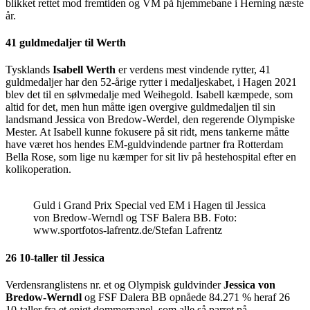
blikket rettet mod fremtiden og VM på hjemmebane i Herning næste
år.
41 guldmedaljer til Werth
Tysklands
Isabell Werth
er verdens mest vindende rytter, 41
guldmedaljer har den 52-årige rytter i medaljeskabet, i Hagen 2021
blev det til en sølvmedalje med Weihegold. Isabell kæmpede, som
altid for det, men hun måtte igen overgive guldmedaljen til sin
landsmand Jessica von Bredow-Werdel, den regerende Olympiske
Mester. At Isabell kunne fokusere på sit ridt, mens tankerne måtte
have været hos hendes EM-guldvindende partner fra Rotterdam
Bella Rose, som lige nu kæmper for sit liv på hestehospital efter en
kolikoperation.
Guld i Grand Prix Special ved EM i Hagen til Jessica
von Bredow-Werndl og TSF Balera BB. Foto:
www.sportfotos-lafrentz.de/Stefan Lafrentz
26 10-taller til Jessica
Verdensranglistens nr. et og Olympisk guldvinder
Jessica von
Bredow-Werndl
og FSF Dalera BB opnåede 84.271 % heraf 26
10-taller fra et enigt dommerpanel, som alle så parret på