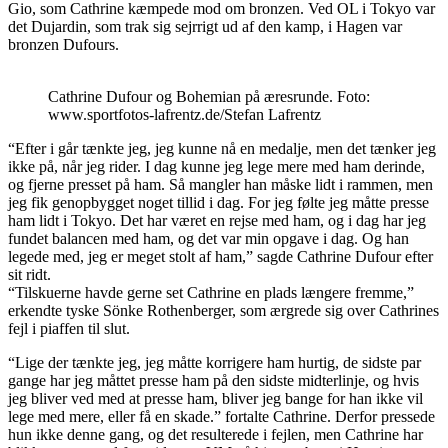
Gio, som Cathrine kæmpede mod om bronzen. Ved OL i Tokyo var
det Dujardin, som trak sig sejrrigt ud af den kamp, i Hagen var
bronzen Dufours.
Cathrine Dufour og Bohemian på æresrunde. Foto:
www.sportfotos-lafrentz.de/Stefan Lafrentz
“Efter i går tænkte jeg, jeg kunne nå en medalje, men det tænker jeg
ikke på, når jeg rider. I dag kunne jeg lege mere med ham derinde,
og fjerne presset på ham. Så mangler han måske lidt i rammen, men
jeg fik genopbygget noget tillid i dag. For jeg følte jeg måtte presse
ham lidt i Tokyo. Det har været en rejse med ham, og i dag har jeg
fundet balancen med ham, og det var min opgave i dag. Og han
legede med, jeg er meget stolt af ham,” sagde Cathrine Dufour efter
sit ridt.
“Tilskuerne havde gerne set Cathrine en plads længere fremme,”
erkendte tyske Sönke Rothenberger, som ærgrede sig over Cathrines
fejl i piaffen til slut.
“Lige der tænkte jeg, jeg måtte korrigere ham hurtig, de sidste par
gange har jeg måttet presse ham på den sidste midterlinje, og hvis
jeg bliver ved med at presse ham, bliver jeg bange for han ikke vil
lege med mere, eller få en skade.” fortalte Cathrine. Derfor pressede
hun ikke denne gang, og det resulterede i fejlen, men Cathrine har