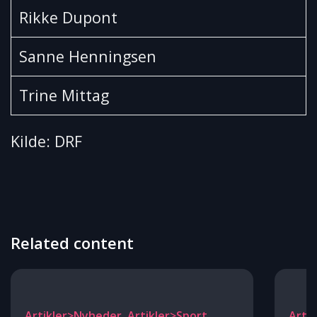
Rikke Dupont
Sanne Henningsen
Trine Mittag
Kilde: DRF
Related content
Artikler>Nyheder, Artikler>Sport
Arti