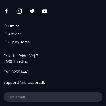
Om os
Artikler
ClipMyHorse
Erik Husfeldts Vej 7,
2630 Taastrup
CVR 32551440
support@zibrasport.dk