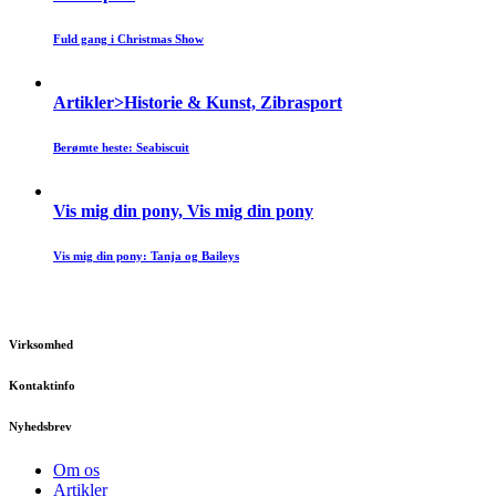
Fuld gang i Christmas Show
Artikler>Historie & Kunst, Zibrasport
Berømte heste: Seabiscuit
Vis mig din pony, Vis mig din pony
Vis mig din pony: Tanja og Baileys
Virksomhed
Kontaktinfo
Nyhedsbrev
Om os
Artikler