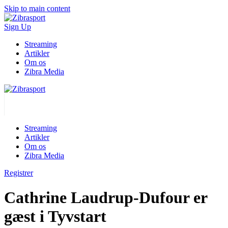
Skip to main content
Sign Up
Streaming
Artikler
Om os
Zibra Media
Streaming
Artikler
Om os
Zibra Media
Registrer
Cathrine Laudrup-Dufour er
gæst i Tyvstart