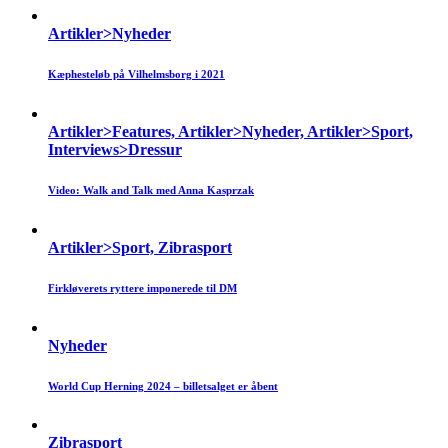
Artikler>Nyheder
Kæphesteløb på Vilhelmsborg i 2021
Artikler>Features, Artikler>Nyheder, Artikler>Sport,
Interviews>Dressur
Video: Walk and Talk med Anna Kasprzak
Artikler>Sport, Zibrasport
Firkløverets ryttere imponerede til DM
Nyheder
World Cup Herning 2024 – billetsalget er åbent
Zibrasport