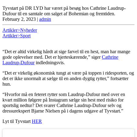
Tyvstart på DR LYD har været på besøg hos Cathrine Laudrup-
Dufour til en samtale om salget af Bohemian og fremtiden.
February 2, 2023
|
admin
Artikler>Nyheder
Artikler>Sport
“Det er altid virkelig hårdt at sige farvel til en hest, man har mange
gode oplevelser med. Det er hjerteskærende,” siger
Cathrine
Laudrup-Dufour
indledningsvis.
“Det er virkelig økonomisk tungt at være på toppen i ridesporten, og
det er ikke unormalt at sælge til en anden dygtig rytter,” fortsætter
hun.
“Hvorfor må en feteret rytter som Laudrup-Dufour med over en
kvart million følgere på Instagram sælge sin hest med risiko for
sportslig nedtur? Det svarer Cathrine Laudrup-Dufour selv og
dressurekspert Bjarne Nielsen på i dagens udgave af Tyvstart.”
Lyt til Tyvstart
HER