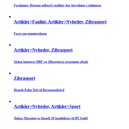
Forskning: Hestens adfærd i stalden, har betydning i ridningen
Artikler>Fagligt, Artikler>Nyheder, Zibrasport
Facts om sommereksem
Artikler>Nyheder, Zibrasport
Sådan fungerer DRF og Zibrasports streaming-aftale
Zibrasport
Henrik Palm Toft til Bregnerødgård
Artikler>Nyheder, Artikler>Sport
Tobias Thorning er blandt 20 kandidater til BT Guld!