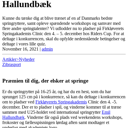
Hallundbæk
Kunne du tænke dig at blive trænet af en af Danmarks bedste
springryttere, samt opleve spændende workshops og samvær med
flere andre springtalenter? Vi udlodder nu to pladser på Firkløverets
Springakademis Clinic den 4. – 5. december hos Riders Cup. For at
deltage i konkurrencen, skal du opfylde nedenstående betingelser og
deltage i vores lille quiz.
November 16, 2021
|
admin
Artikler>Nyheder
Zibrasport
Præmien til dig, der elsker at springe
Er du springrytter på 16-25 år, og har du en hest, som du har
sprunget 125 cm på i konkurrence, så kan du deltage i konkurrencen
om to pladser ved
Firkløverets Springakademis
Clinic den 4. -5.
december. Der er to pladser i spil, og vinderne kommer til at træne
sammen med U25-holdet ved international springrytter
Emil
Hallundbæk
. Vinderne får også plads ved weekendens workshops,
frokoster og fællesspisningen lørdag aften samt modtager et
underlag med akademiets logo.