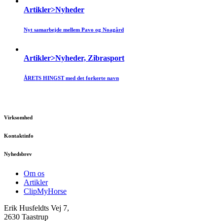
Artikler>Nyheder
Nyt samarbejde mellem Pavo og Noagård
Artikler>Nyheder, Zibrasport
ÅRETS HINGST med det forkerte navn
Virksomhed
Kontaktinfo
Nyhedsbrev
Om os
Artikler
ClipMyHorse
Erik Husfeldts Vej 7,
2630 Taastrup