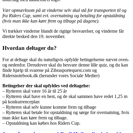
Vær opmærksom på at vinderne selv skal stå for transporten til og
fra Riders Cup, samt evt. overnatning og betaling for opstaldning
(hvis man ikke kan køre frem og tilbage på dagene).
Vi trækker vinderne blandt de rigtige besvarelser, og vinderne får
direkte besked den 19. november.
Hvordan deltager du?
For at deltage skal du naturligvis opfylde betingelserne nævnt oven-
og nedenfor. Derudover skal du besvare denne lille quiz, og du kan
finde hjælp til svarene på Zibrasportequest.com og
Ridersnotebook.dk (herunder vores Sociale Medier)
Betingelser der skal opfyldes ved deltagelse:
– Rytteren skal være 16 år til 25 år
– Rytteren skal have en hest, og de skal sammen have redet 1,25 m
på konkurrenceplan
– Rytteren skal selv kunne komme frem og tilbage
– Rytteren skal betale for opstaldning og sørge for overnatning, hvis
man ikke kan køre frem og tilbage.
– Opstaldning kan købes hos Riders Cup.