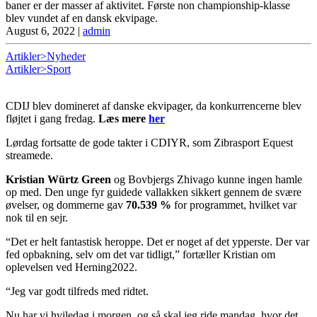
baner er der masser af aktivitet. Første non championship-klasse
blev vundet af en dansk ekvipage.
August 6, 2022
|
admin
Artikler>Nyheder
Artikler>Sport
CDIJ blev domineret af danske ekvipager, da konkurrencerne blev
fløjtet i gang fredag.
Læs mere
her
Lørdag fortsatte de gode takter i CDIYR, som Zibrasport Equest
streamede.
Kristian Würtz Green
og Bovbjergs Zhivago kunne ingen hamle
op med. Den unge fyr guidede vallakken sikkert gennem de svære
øvelser, og dommerne gav
70.539 %
for programmet, hvilket var
nok til en sejr.
“Det er helt fantastisk heroppe. Det er noget af det ypperste. Der var
fed opbakning, selv om det var tidligt,” fortæller Kristian om
oplevelsen ved Herning2022.
“Jeg var godt tilfreds med ridtet.
Nu har vi hviledag i morgen, og så skal jeg ride mandag, hvor det