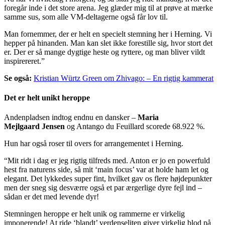
foregår inde i det store arena. Jeg glæder mig til at prøve at mærke
samme sus, som alle VM-deltagerne også får lov til.
Man fornemmer, der er helt en specielt stemning her i Herning. Vi
hepper på hinanden. Man kan slet ikke forestille sig, hvor stort det
er. Der er så mange dygtige heste og ryttere, og man bliver vildt
inspirereret.”
Se også:
Kristian Würtz Green om Zhivago: – En rigtig kammerat
Det er helt unikt heroppe
Andenpladsen indtog endnu en dansker –
Maria
Mejlgaard Jensen
og Antango du Feuillard scorede 68.922 %.
Hun har også roser til overs for arrangementet i Herning.
“Mit ridt i dag er jeg rigtig tilfreds med. Anton er jo en powerfuld
hest fra naturens side, så mit ‘main focus’ var at holde ham let og
elegant. Det lykkedes super fint, hvilket gav os flere højdepunkter
men der sneg sig desværre også et par ærgerlige dyre fejl ind –
sådan er det med levende dyr!
Stemningen heroppe er helt unik og rammerne er virkelig
imponerende! At ride ‘blandt’ verdenseliten giver virkelig blod på