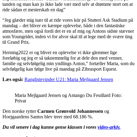
tanden og man kan jo ikke lade vær med selv at drømme stort om at
ride sådan et mesterskab en dag”
“Jeg glæder mig især til at ride vores kür på Stutteri Ask Stadium på
mandag – det bliver en kæmpe oplevelse, både i den fantastiske
atmosfære, men også fordi det er en af mig og Antons sidste stævner
som Youngrider, inden vi for alvor skal til at lege med de svære ting
til Grand Prix.
Herning2022 er og bliver en oplevelse vi ikke glemmer lige
foreløbig og jeg er så taknemmelig for at dele den med venner,
familie og selvfølgelig min yndlings Anton,” fortæller Maria, som du
selvfølgelig kan følge live på mandag på Zibrasport Equest.
Læs også:
Ranglistevinder U21: Maria Mejlgaard Jensen
Maria Mejlgaard Jensen og Antango Du Feuillard Foto:
Privat
Den norske rytter
Carmen Grønvold Johannessen
og
Hoejgaardens Santos blev treer med 68.186 %.
Du vil senere i dag kunne gense klassen i vores
video-arkiv.