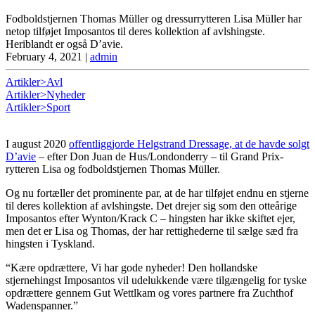
Fodboldstjernen Thomas Müller og dressurrytteren Lisa Müller har
netop tilføjet Imposantos til deres kollektion af avlshingste.
Heriblandt er også D’avie.
February 4, 2021
|
admin
Artikler>Avl
Artikler>Nyheder
Artikler>Sport
I august 2020
offentliggjorde Helgstrand Dressage, at de havde solgt
D’avie
– efter Don Juan de Hus/Londonderry – til Grand Prix-
rytteren Lisa og fodboldstjernen Thomas Müller.
Og nu fortæller det prominente par, at de har tilføjet endnu en stjerne
til deres kollektion af avlshingste. Det drejer sig som den otteårige
Imposantos efter Wynton/Krack C – hingsten har ikke skiftet ejer,
men det er Lisa og Thomas, der har rettighederne til sælge sæd fra
hingsten i Tyskland.
“Kære opdrættere, Vi har gode nyheder! Den hollandske
stjernehingst Imposantos vil udelukkende være tilgængelig for tyske
opdrættere gennem Gut Wettlkam og vores partnere fra Zuchthof
Wadenspanner.”