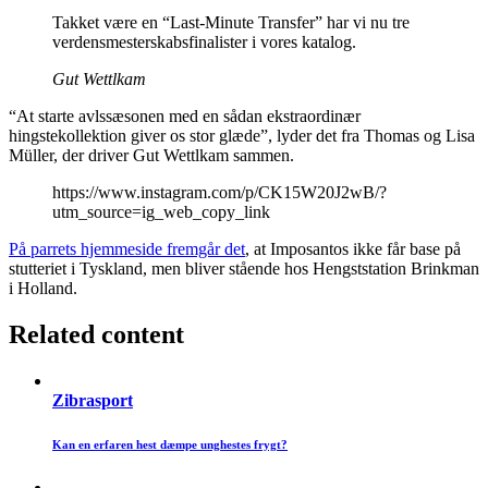
Takket være en “Last-Minute Transfer” har vi nu tre
verdensmesterskabsfinalister i vores katalog.
Gut Wettlkam
“At starte avlssæsonen med en sådan ekstraordinær
hingstekollektion giver os stor glæde”, lyder det fra Thomas og Lisa
Müller, der driver Gut Wettlkam sammen.
https://www.instagram.com/p/CK15W20J2wB/?
utm_source=ig_web_copy_link
På parrets hjemmeside fremgår det
, at Imposantos ikke får base på
stutteriet i Tyskland, men bliver stående hos Hengststation Brinkman
i Holland.
Related content
Zibrasport
Kan en erfaren hest dæmpe unghestes frygt?