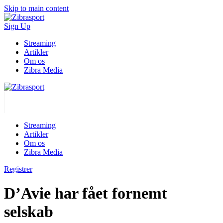
Skip to main content
Sign Up
Streaming
Artikler
Om os
Zibra Media
Streaming
Artikler
Om os
Zibra Media
Registrer
D’Avie har fået fornemt
selskab