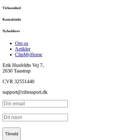
Virksomhed
Kontaktinfo
Nyhedsbrev
Om os
Artikler
ClipMyHorse
Erik Husfeldts Vej 7,
2630 Taastrup
CVR 32551440
support@zibrasport.dk
Tilmeld