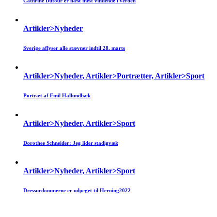
Cathrine Dufour er næst mest vindende i verden
Artikler>Nyheder
Sverige aflyser alle stævner indtil 28. marts
Artikler>Nyheder, Artikler>Portrætter, Artikler>Sport
Portræt af Emil Hallundbæk
Artikler>Nyheder, Artikler>Sport
Dorothee Schneider: Jeg lider stadigvæk
Artikler>Nyheder, Artikler>Sport
Dressurdommerne er udpeget til Herning2022