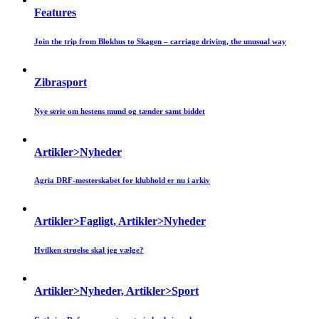
Features
Join the trip from Blokhus to Skagen – carriage driving, the unusual way
Zibrasport
Nye serie om hestens mund og tænder samt biddet
Artikler>Nyheder
Agria DRF-mesterskabet for klubhold er nu i arkiv
Artikler>Fagligt, Artikler>Nyheder
Hvilken strøelse skal jeg vælge?
Artikler>Nyheder, Artikler>Sport