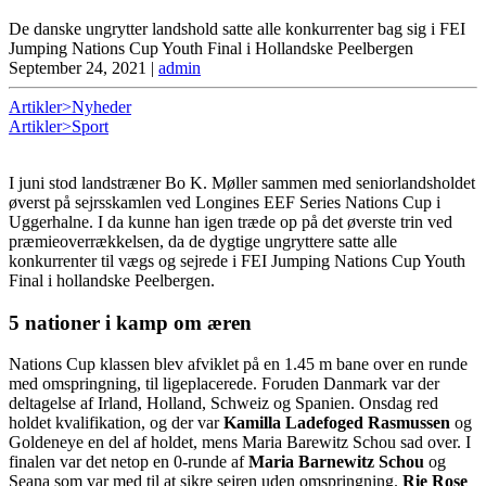
De danske ungrytter landshold satte alle konkurrenter bag sig i FEI
Jumping Nations Cup Youth Final i Hollandske Peelbergen
September 24, 2021
|
admin
Artikler>Nyheder
Artikler>Sport
I juni stod landstræner Bo K. Møller sammen med seniorlandsholdet
øverst på sejrsskamlen ved Longines EEF Series Nations Cup i
Uggerhalne. I da kunne han igen træde op på det øverste trin ved
præmieoverrækkelsen, da de dygtige ungryttere satte alle
konkurrenter til vægs og sejrede i FEI Jumping Nations Cup Youth
Final i hollandske Peelbergen.
5 nationer i kamp om æren
Nations Cup klassen blev afviklet på en 1.45 m bane over en runde
med omspringning, til ligeplacerede. Foruden Danmark var der
deltagelse af Irland, Holland, Schweiz og Spanien. Onsdag red
holdet kvalifikation, og der var
Kamilla Ladefoged Rasmussen
og
Goldeneye en del af holdet, mens Maria Barewitz Schou sad over. I
finalen var det netop en 0-runde af
Maria Barnewitz Schou
og
Seana som var med til at sikre sejren uden omspringning.
Rie Rose