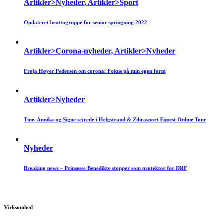
Artikler>Nyheder, Artikler>Sport
Opdateret bruttogruppe for senior springning 2022
Artikler>Corona-nyheder, Artikler>Nyheder
Freja Høyer Pedersen om corona: Fokus på min egen form
Artikler>Nyheder
Tine, Annika og Signe sejrede i Helgstrand & Zibrasport Equest Online Tour
Nyheder
Breaking news – Prinsesse Benedikte stopper som protektor for DRF
Virksomhed