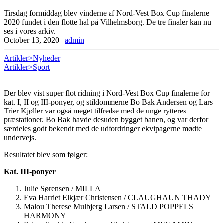
Tirsdag formiddag blev vinderne af Nord-Vest Box Cup finalerne
2020 fundet i den flotte hal på Vilhelmsborg. De tre finaler kan nu
ses i vores arkiv.
October 13, 2020
|
admin
Artikler>Nyheder
Artikler>Sport
Der blev vist super flot ridning i Nord-Vest Box Cup finalerne for
kat. I, II og III-ponyer, og stildommerne Bo Bak Andersen og Lars
Trier Kjøller var også meget tilfredse med de unge rytteres
præstationer. Bo Bak havde desuden bygget banen, og var derfor
særdeles godt bekendt med de udfordringer ekvipagerne mødte
undervejs.
Resultatet blev som følger:
Kat. III-ponyer
Julie Sørensen / MILLA
Eva Harriet Elkjær Christensen / CLAUGHAUN THADY
Malou Therese Mulbjerg Larsen / STALD POPPELS
HARMONY