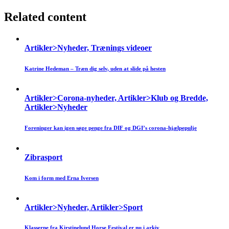
Related content
Artikler>Nyheder, Trænings videoer
Katrine Hedeman – Træn dig selv, uden at slide på hesten
Artikler>Corona-nyheder, Artikler>Klub og Bredde,
Artikler>Nyheder
Foreninger kan igen søge penge fra DIF og DGI’s corona-hjælpepulje
Zibrasport
Kom i form med Erna Iversen
Artikler>Nyheder, Artikler>Sport
Klasserne fra Kirstinelund Horse Festival er nu i arkiv