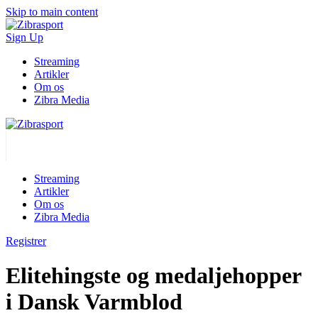
Skip to main content
Sign Up
Streaming
Artikler
Om os
Zibra Media
Streaming
Artikler
Om os
Zibra Media
Registrer
Elitehingste og medaljehopper
i Dansk Varmblod