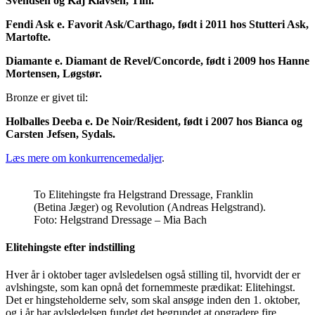
Svendsen og Kaj Klavsen, Tim.
Fendi Ask e. Favorit Ask/Carthago, født i 2011 hos Stutteri Ask,
Martofte.
Diamante e. Diamant de Revel/Concorde, født i 2009 hos Hanne
Mortensen, Løgstør.
Bronze er givet til:
Holballes Deeba e. De Noir/Resident, født i 2007 hos Bianca og
Carsten Jefsen, Sydals.
Læs mere om konkurrencemedaljer
.
To Elitehingste fra Helgstrand Dressage, Franklin
(Betina Jæger) og Revolution (Andreas Helgstrand).
Foto: Helgstrand Dressage – Mia Bach
Elitehingste efter indstilling
Hver år i oktober tager avlsledelsen også stilling til, hvorvidt der er
avlshingste, som kan opnå det fornemmeste prædikat: Elitehingst.
Det er hingsteholderne selv, som skal ansøge inden den 1. oktober,
og i år har avlsledelsen fundet det begrundet at opgradere fire