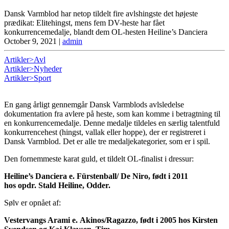
Dansk Varmblod har netop tildelt fire avlshingste det højeste
prædikat: Elitehingst, mens fem DV-heste har fået
konkurrencemedalje, blandt dem OL-hesten Heiline’s Danciera
October 9, 2021
|
admin
Artikler>Avl
Artikler>Nyheder
Artikler>Sport
En gang årligt gennemgår Dansk Varmblods avlsledelse
dokumentation fra avlere på heste, som kan komme i betragtning til
en konkurrencemedalje. Denne medalje tildeles en særlig talentfuld
konkurrencehest (hingst, vallak eller hoppe), der er registreret i
Dansk Varmblod. Det er alle tre medaljekategorier, som er i spil.
Den fornemmeste karat guld, et tildelt OL-finalist i dressur:
Heiline’s Danciera e. Fürstenball/ De Niro, født i 2011
hos opdr. Stald Heiline, Odder.
Sølv er opnået af:
Vestervangs Arami e. Akinos/Ragazzo, født i 2005 hos Kirsten