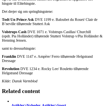
hingste til Elitehingste.
Det drejer sig om springhingstene:
Todt Un Prince Ask
DVE 1199 e. Baloubet du Rouet/ Clair de
B’neville tilhørende Stutteri Ask
Volstrups Cash
DVE 1071 e. Volstrups Casillas/ Churchill
(opdr. Pia Holländer) tilhørende Stutteri Volstrup v/Pia Holländer &
Henning Jensen.
samt to dressurhingste:
Franklin
DVE 1147 e. Ampère/ Ferro tilhørende Helgstrand
Dressage
Revolution
DVE 1234 e. Rocky Lee/ Rouletto tilhørende
Helgstrand Dressage
Kilde: Dansk Varmblod
Related content
Artikler>Nyheder, Artikler>Sport