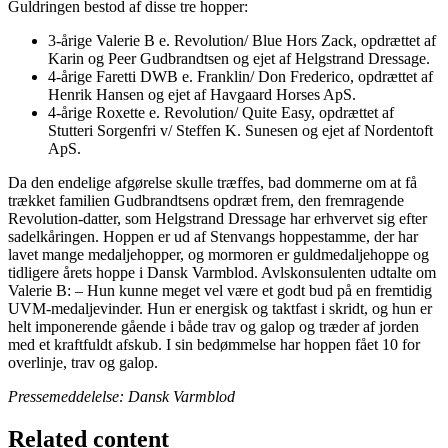
Guldringen bestod af disse tre hopper:
3-årige Valerie B e. Revolution/ Blue Hors Zack, opdrættet af
Karin og Peer Gudbrandtsen og ejet af Helgstrand Dressage.
4-årige Faretti DWB e. Franklin/ Don Frederico, opdrættet af
Henrik Hansen og ejet af Havgaard Horses ApS.
4-årige Roxette e. Revolution/ Quite Easy, opdrættet af
Stutteri Sorgenfri v/ Steffen K. Sunesen og ejet af Nordentoft
ApS.
Da den endelige afgørelse skulle træffes, bad dommerne om at få
trækket familien Gudbrandtsens opdræt frem, den fremragende
Revolution-datter, som Helgstrand Dressage har erhvervet sig efter
sadelkåringen. Hoppen er ud af Stenvangs hoppestamme, der har
lavet mange medaljehopper, og mormoren er guldmedaljehoppe og
tidligere årets hoppe i Dansk Varmblod. Avlskonsulenten udtalte om
Valerie B: – Hun kunne meget vel være et godt bud på en fremtidig
UVM-medaljevinder. Hun er energisk og taktfast i skridt, og hun er
helt imponerende gående i både trav og galop og træder af jorden
med et kraftfuldt afskub. I sin bedømmelse har hoppen fået 10 for
overlinje, trav og galop.
Pressemeddelelse: Dansk Varmblod
Related content