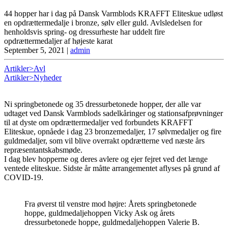
44 hopper har i dag på Dansk Varmblods KRAFFT Eliteskue udløst
en opdrættermedalje i bronze, sølv eller guld. Avlsledelsen for
henholdsvis spring- og dressurheste har uddelt fire
opdrættermedaljer af højeste karat
September 5, 2021
|
admin
Artikler>Avl
Artikler>Nyheder
Ni springbetonede og 35 dressurbetonede hopper, der alle var
udtaget ved Dansk Varmblods sadelkåringer og stationsafprøvninger
til at dyste om opdrættermedaljer ved forbundets KRAFFT
Eliteskue, opnåede i dag 23 bronzemedaljer, 17 sølvmedaljer og fire
guldmedaljer, som vil blive overrakt opdrætterne ved næste års
repræsentantskabsmøde.
I dag blev hopperne og deres avlere og ejer fejret ved det længe
ventede eliteskue. Sidste år måtte arrangementet aflyses på grund af
COVID-19.
Fra øverst til venstre mod højre: Årets springbetonede
hoppe, guldmedaljehoppen Vicky Ask og årets
dressurbetonede hoppe, guldmedaljehoppen Valerie B.