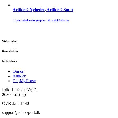
Artikler>Nyheder, Artikler>Sport
Carina vinder sin gruppe – klar til kürfinale
Virksomhed
Kontaktinfo
Nyhedsbrev
Om os
Artikler
ClipMyHorse
Erik Husfeldts Vej 7,
2630 Taastrup
CVR 32551440
support@zibrasport.dk