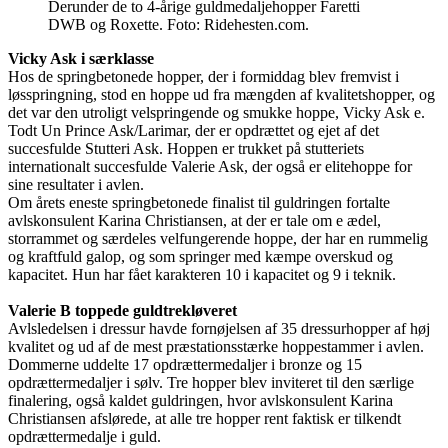
Derunder de to 4-årige guldmedaljehopper Faretti
DWB og Roxette. Foto: Ridehesten.com.
Vicky Ask i særklasse
Hos de springbetonede hopper, der i formiddag blev fremvist i
løsspringning, stod en hoppe ud fra mængden af kvalitetshopper, og
det var den utroligt velspringende og smukke hoppe, Vicky Ask e.
Todt Un Prince Ask/Larimar, der er opdrættet og ejet af det
succesfulde Stutteri Ask. Hoppen er trukket på stutteriets
internationalt succesfulde Valerie Ask, der også er elitehoppe for
sine resultater i avlen.
Om årets eneste springbetonede finalist til guldringen fortalte
avlskonsulent Karina Christiansen, at der er tale om e ædel,
storrammet og særdeles velfungerende hoppe, der har en rummelig
og kraftfuld galop, og som springer med kæmpe overskud og
kapacitet. Hun har fået karakteren 10 i kapacitet og 9 i teknik.
Valerie B toppede guldtrekløveret
Avlsledelsen i dressur havde fornøjelsen af 35 dressurhopper af høj
kvalitet og ud af de mest præstationsstærke hoppestammer i avlen.
Dommerne uddelte 17 opdrættermedaljer i bronze og 15
opdrættermedaljer i sølv. Tre hopper blev inviteret til den særlige
finalering, også kaldet guldringen, hvor avlskonsulent Karina
Christiansen afslørede, at alle tre hopper rent faktisk er tilkendt
opdrættermedalje i guld.