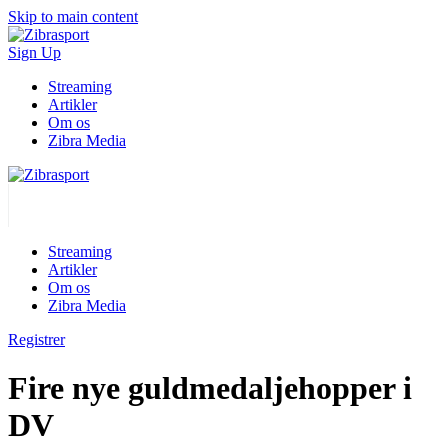
Skip to main content
Sign Up
Streaming
Artikler
Om os
Zibra Media
Streaming
Artikler
Om os
Zibra Media
Registrer
Fire nye guldmedaljehopper i
DV