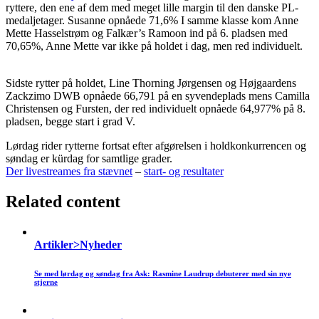
ryttere, den ene af dem med meget lille margin til den danske PL-
medaljetager. Susanne opnåede 71,6% I samme klasse kom Anne
Mette Hasselstrøm og Falkær’s Ramoon ind på 6. pladsen med
70,65%, Anne Mette var ikke på holdet i dag, men red individuelt.
Sidste rytter på holdet, Line Thorning Jørgensen og Højgaardens
Zackzimo DWB opnåede 66,791 på en syvendeplads mens Camilla
Christensen og Fursten, der red individuelt opnåede 64,977% på 8.
pladsen, begge start i grad V.
Lørdag rider rytterne fortsat efter afgørelsen i holdkonkurrencen og
søndag er kürdag for samtlige grader.
Der livestreames fra stævnet
–
start- og resultater
Related content
Artikler>Nyheder
Se med lørdag og søndag fra Ask: Rasmine Laudrup debuterer med sin nye
stjerne