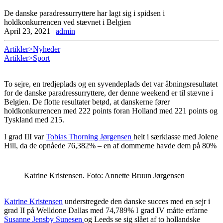
De danske paradressurryttere har lagt sig i spidsen i
holdkonkurrencen ved stævnet i Belgien
April 23, 2021
|
admin
Artikler>Nyheder
Artikler>Sport
To sejre, en tredjeplads og en syvendeplads det var åbningsresultatet
for de danske paradressurryttere, der denne weekend er til stævne i
Belgien. De flotte resultater betød, at danskerne fører
holdkonkurrencen med 222 points foran Holland med 221 points og
Tyskland med 215.
I grad III var
Tobias Thorning Jørgensen
helt i særklasse med Jolene
Hill, da de opnåede 76,382% – en af dommerne havde dem på 80%
Katrine Kristensen. Foto: Annette Bruun Jørgensen
Katrine Kristensen
understregede den danske succes med en sejr i
grad II på Welldone Dallas med 74,789% I grad IV måtte erfarne
Susanne Jensby Sunesen
og Leeds se sig slået af to hollandske