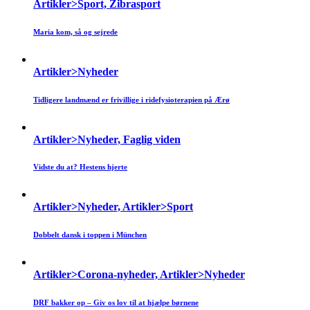
Artikler>Sport, Zibrasport
Maria kom, så og sejrede
Artikler>Nyheder
Tidligere landmænd er frivillige i ridefysioterapien på Ærø
Artikler>Nyheder, Faglig viden
Vidste du at? Hestens hjerte
Artikler>Nyheder, Artikler>Sport
Dobbelt dansk i toppen i München
Artikler>Corona-nyheder, Artikler>Nyheder
DRF bakker op – Giv os lov til at hjælpe børnene