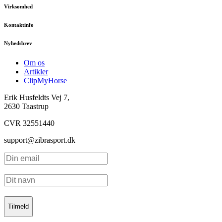
Virksomhed
Kontaktinfo
Nyhedsbrev
Om os
Artikler
ClipMyHorse
Erik Husfeldts Vej 7,
2630 Taastrup
CVR 32551440
support@zibrasport.dk
Tilmeld