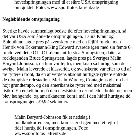
hovedspringningen med til at sikre USA omspringning
om guldet. Foto: www.sportfotos-lafrentz.de
Neglebidende omspringning
Sverige havde sammenlagt bedste tid efter hovedspringningen, så
det var USA som åbnede omspringningen. Laura Kraut og
Baloutinue lagde pres på svenskerne med en fejlfri runde, men
Henrik von Eckermann/King Edward svarede igen med sin femte 0-
runde ved dette OL. OL-debutant Jessica Springsteen, datter af
rocklegenden Bruce Springsteen, lagde pres på Sveriges Malin
Baryard-Johnsson, da hun var fejlfri, men knap så hurtig, som de
øvrige. Malin leverede et klasseridt, og svenskerne var efter to ud af
tre ryttere i front, da en af verdens absolut hurtigste ryttere entrede
de olympiske ridestadion. McLain Ward og Contagious gik op i et
højt grundtempo, og den amerikanske rytter red med maksimal
risiko. En enkelt bom på den næstsidste oxer rullede i holderne, men
blev hængende, og amerikaneren kom i mål i den hidtil hurtigste tid
i omspringningen, 39,92 sekunder.
Malin Baryard-Johnsson fik et nedslag i
holdkonkurrencen, men kom stærkt igen med et fejlfrit
ridt i hurtig tid i omspringningen. Foto:
www.sportfotos-lafrentz.de