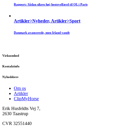
Rapport: Sådan sikres høj hestevelfærd til OL i Paris
Artikler>Nyheder, Artikler>Sport
Danmark avancerede, men Irland vandt
Virksomhed
Kontaktinfo
Nyhedsbrev
Om os
Artikler
ClipMyHorse
Erik Husfeldts Vej 7,
2630 Taastrup
CVR 32551440