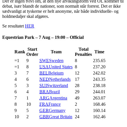
Der er ingen tvivl om, at den nye afviklingsform ved OL kommer til
debat, især blandt de nationer, som normalt står forrest. Det er ikke
sædvanligt at tyskerne er helt anonyme, når både individuelle- og
holdmedaljer skal afgøres.
Se resultatet
HER
Equestrian Park – 7 Aug – 19:00 – Official
Start
Total
Rank
Team
Time
Order
Penalties
=1
9
SWE
Sweden
8
235.65
=1
8
USA
United States
8
237.20
3
7
BEL
Belgium
12
242.02
4
6
NED
Netherlands
17
243.35
5
3
SUI
Switzerland
28
238.18
6
4
BRA
Brazil
29
244.01
7
1
ARG
Argentina
49
263.07
8
10
FRA
France
2
168.46
9
5
GER
Germany
12
160.14
10
2
GBR
Great Britain
24
162.46