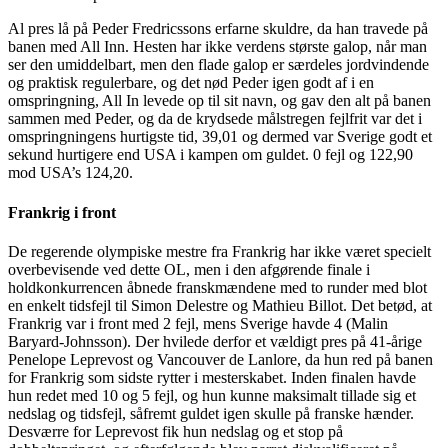
Al pres lå på Peder Fredricssons erfarne skuldre, da han travede på
banen med All Inn. Hesten har ikke verdens største galop, når man
ser den umiddelbart, men den flade galop er særdeles jordvindende
og praktisk regulerbare, og det nød Peder igen godt af i en
omspringning, All In levede op til sit navn, og gav den alt på banen
sammen med Peder, og da de krydsede målstregen fejlfrit var det i
omspringningens hurtigste tid, 39,01 og dermed var Sverige godt et
sekund hurtigere end USA i kampen om guldet. 0 fejl og 122,90
mod USA’s 124,20.
Frankrig i front
De regerende olympiske mestre fra Frankrig har ikke været specielt
overbevisende ved dette OL, men i den afgørende finale i
holdkonkurrencen åbnede franskmændene med to runder med blot
en enkelt tidsfejl til Simon Delestre og Mathieu Billot. Det betød, at
Frankrig var i front med 2 fejl, mens Sverige havde 4 (Malin
Baryard-Johnsson). Der hvilede derfor et vældigt pres på 41-årige
Penelope Leprevost og Vancouver de Lanlore, da hun red på banen
for Frankrig som sidste rytter i mesterskabet. Inden finalen havde
hun redet med 10 og 5 fejl, og hun kunne maksimalt tillade sig et
nedslag og tidsfejl, såfremt guldet igen skulle på franske hænder.
Desværre for Leprevost fik hun nedslag og et stop på