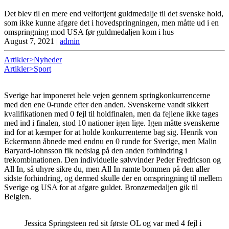
Det blev til en mere end velfortjent guldmedalje til det svenske hold,
som ikke kunne afgøre det i hovedspringningen, men måtte ud i en
omspringning mod USA før guldmedaljen kom i hus
August 7, 2021
|
admin
Artikler>Nyheder
Artikler>Sport
Sverige har imponeret hele vejen gennem springkonkurrencerne
med den ene 0-runde efter den anden. Svenskerne vandt sikkert
kvalifikationen med 0 fejl til holdfinalen, men da fejlene ikke tages
med ind i finalen, stod 10 nationer igen lige. Igen måtte svenskerne
ind for at kæmper for at holde konkurrenterne bag sig. Henrik von
Eckermann åbnede med endnu en 0 runde for Sverige, men Malin
Baryard-Johnsson fik nedslag på den anden forhindring i
trekombinationen. Den individuelle sølvvinder Peder Fredricson og
All In, så uhyre sikre du, men All In ramte bommen på den aller
sidste forhindring, og dermed skulle der en omspringning til mellem
Sverige og USA for at afgøre guldet. Bronzemedaljen gik til
Belgien.
Jessica Springsteen red sit første OL og var med 4 fejl i