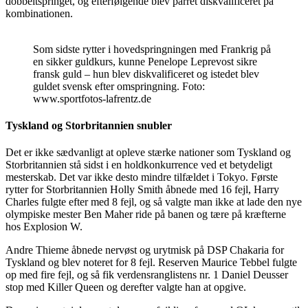
dobbeltspringet, og efterfølgende blev parret diskvalificeret på
kombinationen.
Som sidste rytter i hovedspringningen med Frankrig på
en sikker guldkurs, kunne Penelope Leprevost sikre
fransk guld – hun blev diskvalificeret og istedet blev
guldet svensk efter omspringning. Foto:
www.sportfotos-lafrentz.de
Tyskland og Storbritannien snubler
Det er ikke sædvanligt at opleve stærke nationer som Tyskland og
Storbritannien stå sidst i en holdkonkurrence ved et betydeligt
mesterskab. Det var ikke desto mindre tilfældet i Tokyo. Første
rytter for Storbritannien Holly Smith åbnede med 16 fejl, Harry
Charles fulgte efter med 8 fejl, og så valgte man ikke at lade den nye
olympiske mester Ben Maher ride på banen og tære på kræfterne
hos Explosion W.
Andre Thieme åbnede nervøst og urytmisk på DSP Chakaria for
Tyskland og blev noteret for 8 fejl. Reserven Maurice Tebbel fulgte
op med fire fejl, og så fik verdensranglistens nr. 1 Daniel Deusser
stop med Killer Queen og derefter valgte han at opgive.