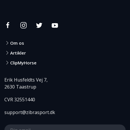
Om os
Artikler
ClipMyHorse
Erik Husfeldts Vej 7,
2630 Taastrup
CVR 32551440
support@zibrasport.dk