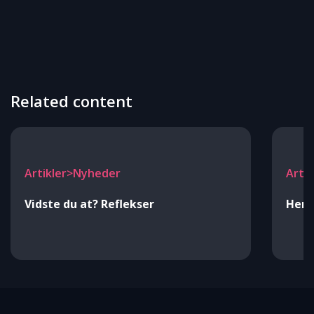
Related content
Artikler>Nyheder
Arti
Vidste du at? Reflekser
Her e