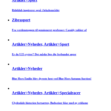
Artikler>Sport
Rideklub inspirerer også i lokalområdet
Zibrasport
Fra verdenstoppen til pensioneret professor: Cassidy takker af
Artikler>Nyheder, Artikler>Sport
Er du U25-rytter? Det måske lige dig forbundet søger
Artikler>Nyheder
Blue Hors Emilio blev dyreste hest ved Blue Hors Autumn Auction!
Artikler>Nyheder, Artikler>Specialracer
Clydesdale-historien fortsætter, Budweiser klar med ny reklame