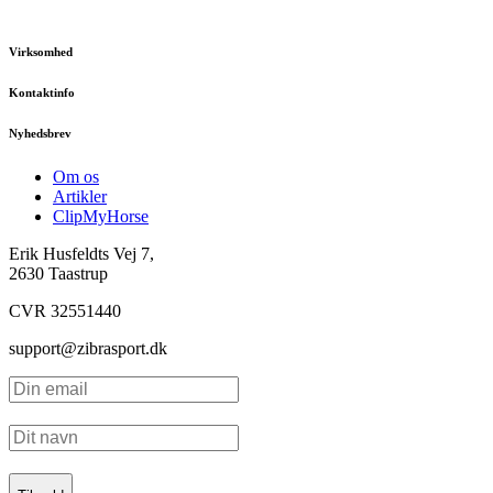
Virksomhed
Kontaktinfo
Nyhedsbrev
Om os
Artikler
ClipMyHorse
Erik Husfeldts Vej 7,
2630 Taastrup
CVR 32551440
support@zibrasport.dk