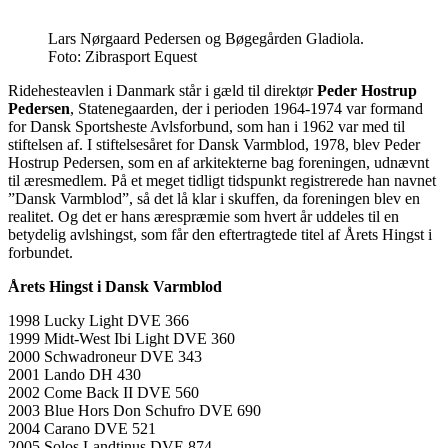
Lars Nørgaard Pedersen og Bøgegården Gladiola.
Foto: Zibrasport Equest
Ridehesteavlen i Danmark står i gæld til direktør
Peder Hostrup
Pedersen
, Statenegaarden, der i perioden 1964-1974 var formand
for Dansk Sportsheste Avlsforbund, som han i 1962 var med til
stiftelsen af. I stiftelsesåret for Dansk Varmblod, 1978, blev Peder
Hostrup Pedersen, som en af arkitekterne bag foreningen, udnævnt
til æresmedlem. På et meget tidligt tidspunkt registrerede han navnet
”Dansk Varmblod”, så det lå klar i skuffen, da foreningen blev en
realitet. Og det er hans ærespræmie som hvert år uddeles til en
betydelig avlshingst, som får den eftertragtede titel af Årets Hingst i
forbundet.
Årets Hingst i Dansk Varmblod
1998 Lucky Light DVE 366
1999 Midt-West Ibi Light DVE 360
2000 Schwadroneur DVE 343
2001 Lando DH 430
2002 Come Back II DVE 560
2003 Blue Hors Don Schufro DVE 690
2004 Carano DVE 521
2005 Solos Landtinus DVE 874