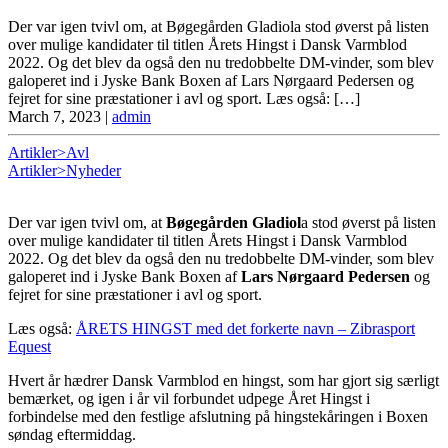
Der var igen tvivl om, at Bøgegården Gladiola stod øverst på listen
over mulige kandidater til titlen Årets Hingst i Dansk Varmblod
2022. Og det blev da også den nu tredobbelte DM-vinder, som blev
galoperet ind i Jyske Bank Boxen af Lars Nørgaard Pedersen og
fejret for sine præstationer i avl og sport. Læs også: […]
March 7, 2023
|
admin
Artikler>Avl
Artikler>Nyheder
Der var igen tvivl om, at
Bøgegården Gladiol
a stod øverst på listen
over mulige kandidater til titlen Årets Hingst i Dansk Varmblod
2022. Og det blev da også den nu tredobbelte DM-vinder, som blev
galoperet ind i Jyske Bank Boxen af
Lars Nørgaard Pedersen
og
fejret for sine præstationer i avl og sport.
Læs også:
ÅRETS HINGST med det forkerte navn – Zibrasport
Equest
Hvert år hædrer Dansk Varmblod en hingst, som har gjort sig særligt
bemærket, og igen i år vil forbundet udpege Året Hingst i
forbindelse med den festlige afslutning på hingstekåringen i Boxen
søndag eftermiddag.