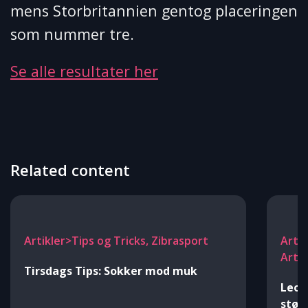
mens Storbritannien gentog placeringen
som nummer tre.
Se alle resultater her
Related content
Artikler>Tips og Tricks, Zibrasport
Artik
Arti
Tirsdags Tips: Sokker mod muk
Leon
stør