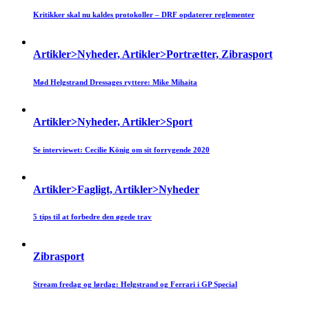
Kritikker skal nu kaldes protokoller – DRF opdaterer reglementer
Artikler>Nyheder, Artikler>Portrætter, Zibrasport
Mød Helgstrand Dressages ryttere: Mike Mihaita
Artikler>Nyheder, Artikler>Sport
Se interviewet: Cecilie König om sit forrygende 2020
Artikler>Fagligt, Artikler>Nyheder
5 tips til at forbedre den øgede trav
Zibrasport
Stream fredag og lørdag: Helgstrand og Ferrari i GP Special