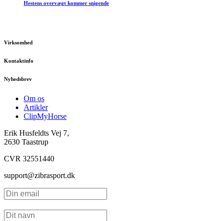
Hestens overvægt kommer snigende
Virksomhed
Kontaktinfo
Nyhedsbrev
Om os
Artikler
ClipMyHorse
Erik Husfeldts Vej 7,
2630 Taastrup
CVR 32551440
support@zibrasport.dk