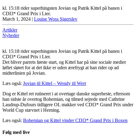
kl. 15:18 rider superhingsten Jovian og Patrik Kittel på banen i
CDI3* Grand Prix i Lier.
March 1, 2024
|
Louise Woss Sigerslev
Artikler
Nyheder
kl. 15:18 rider superhingsten Jovian og Patrik Kittel på banen i
CDI3* Grand Prix i Lier.
Det bliver parrets første start, og Kittel har på sine sociale medier
løftet sløret for at det ikke er uden ærefrygt at han rider op ad
midterlinien på Jovian.
Læs også:
Jovian til Kittel – Wendy til Wert
Dog er Kittel ret rutineret i at overtage danske superheste, eftersom
han sidste år overtog Bohemian, og tilmed sejrede med Cathrine
Laudrup-Dufours tidligere OL makker ved CDI3* Grand Prix under
World Cup stævnet i Herning.
Læs også:
Bohemian og Kittel vinder CDI3* Grand Prix i Boxen
Følg med live