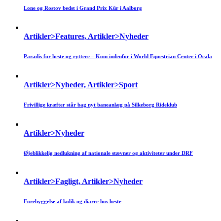
Lone og Rostov bedst i Grand Prix Kür i Aalborg
Artikler>Features, Artikler>Nyheder
Paradis for heste og ryttere – Kom indenfor i World Equestrian Center i Ocala
Artikler>Nyheder, Artikler>Sport
Frivillige kræfter står bag nyt baneanlæg på Silkeborg Rideklub
Artikler>Nyheder
Øjeblikkelig nedlukning af nationale stævner og aktiviteter under DRF
Artikler>Fagligt, Artikler>Nyheder
Forebyggelse af kolik og diarre hos heste