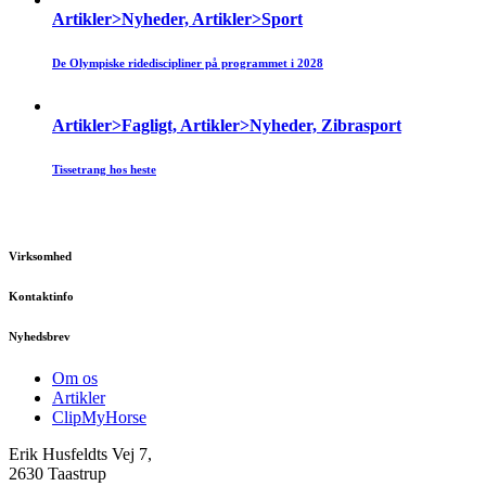
Artikler>Nyheder, Artikler>Sport
De Olympiske ridediscipliner på programmet i 2028
Artikler>Fagligt, Artikler>Nyheder, Zibrasport
Tissetrang hos heste
Virksomhed
Kontaktinfo
Nyhedsbrev
Om os
Artikler
ClipMyHorse
Erik Husfeldts Vej 7,
2630 Taastrup