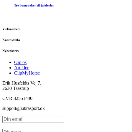
Tre bomøvelser til juleferien
Virksomhed
Kontaktinfo
Nyhedsbrev
Om os
Artikler
ClipMyHorse
Erik Husfeldts Vej 7,
2630 Taastrup
CVR 32551440
support@zibrasport.dk