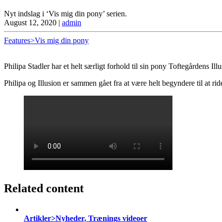
Nyt indslag i ‘Vis mig din pony’ serien.
August 12, 2020
|
admin
Features>Vis mig din pony
Philipa Stadler har et helt særligt forhold til sin pony Toftegårdens Ill
Philipa og Illusion er sammen gået fra at være helt begyndere til at rid
Related content
Artikler>Nyheder, Trænings videoer