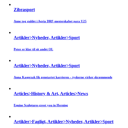
Zibrasport
Anne tog guldet i Agria DRF-mesterskabet para U25
Artikler>Nyheder, Artikler>Sport
Peter er klar til sit andet OL
Artikler>Nyheder, Artikler>Sport
Anna Kasprzak fik genstartet karrieren – tyskerne virker skræmmende
Articles>History & Art, Articles>News
Equine Sculptures greet you in Herning
Artikler>Fagligt, Artikler>Nyheder, Artikler>Sport