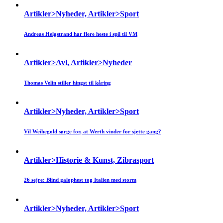
Artikler>Nyheder, Artikler>Sport
Andreas Helgstrand har flere heste i spil til VM
Artikler>Avl, Artikler>Nyheder
Thomas Velin stiller hingst til kåring
Artikler>Nyheder, Artikler>Sport
Vil Weihegold sørge for, at Werth vinder for sjette gang?
Artikler>Historie & Kunst, Zibrasport
26 sejre: Blind galophest tog Italien med storm
Artikler>Nyheder, Artikler>Sport