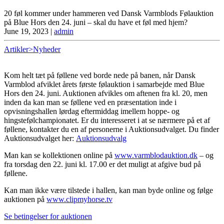
20 føl kommer under hammeren ved Dansk Varmblods Følauktion
på Blue Hors den 24. juni – skal du have et føl med hjem?
June 19, 2023
|
admin
Artikler>Nyheder
Kom helt tæt på føllene ved borde nede på banen, når Dansk
Varmblod afviklet årets første følauktion i samarbejde med Blue
Hors den 24. juni. Auktionen afvikles om aftenen fra kl. 20, men
inden da kan man se føllene ved en præsentation inde i
opvisningshallen lørdag eftermiddag imellem hoppe- og
hingstefølchampionatet. Er du interesseret i at se nærmere på et af
føllene, kontakter du en af personerne i Auktionsudvalget. Du finder
Auktionsudvalget her:
Auktionsudvalg
Man kan se kollektionen online på
www.varmblodauktion.dk
– og
fra torsdag den 22. juni kl. 17.00 er det muligt at afgive bud på
føllene.
Kan man ikke være tilstede i hallen, kan man byde online og følge
auktionen på
www.clipmyhorse.tv
Se betingelser for auktionen