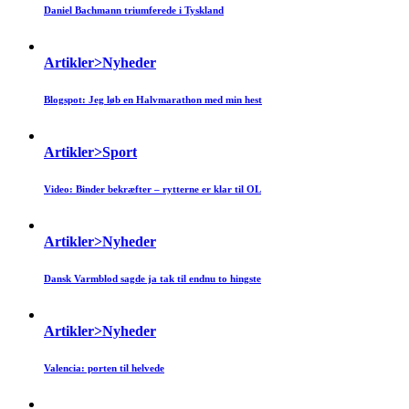
Daniel Bachmann triumferede i Tyskland
Artikler>Nyheder
Blogspot: Jeg løb en Halvmarathon med min hest
Artikler>Sport
Video: Binder bekræfter – rytterne er klar til OL
Artikler>Nyheder
Dansk Varmblod sagde ja tak til endnu to hingste
Artikler>Nyheder
Valencia: porten til helvede