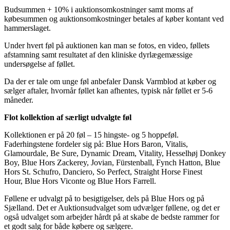
Budsummen + 10% i auktionsomkostninger samt moms af
købesummen og auktionsomkostninger betales af køber kontant ved
hammerslaget.
Under hvert føl på auktionen kan man se fotos, en video, føllets
afstamning samt resultatet af den kliniske dyrlægemæssige
undersøgelse af føllet.
Da der er tale om unge føl anbefaler Dansk Varmblod at køber og
sælger aftaler, hvornår føllet kan afhentes, typisk når føllet er 5-6
måneder.
Flot kollektion af særligt udvalgte føl
Kollektionen er på 20 føl – 15 hingste- og 5 hoppeføl.
Faderhingstene fordeler sig på: Blue Hors Baron, Vitalis,
Glamourdale, Be Sure, Dynamic Dream, Vitality, Hesselhøj Donkey
Boy, Blue Hors Zackerey, Jovian, Fürstenball, Fynch Hatton, Blue
Hors St. Schufro, Danciero, So Perfect, Straight Horse Finest
Hour, Blue Hors Viconte og Blue Hors Farrell.
Føllene er udvalgt på to besigtigelser, dels på Blue Hors og på
Sjælland. Det er Auktionsudvalget som udvælger føllene, og det er
også udvalget som arbejder hårdt på at skabe de bedste rammer for
et godt salg for både købere og sælgere.