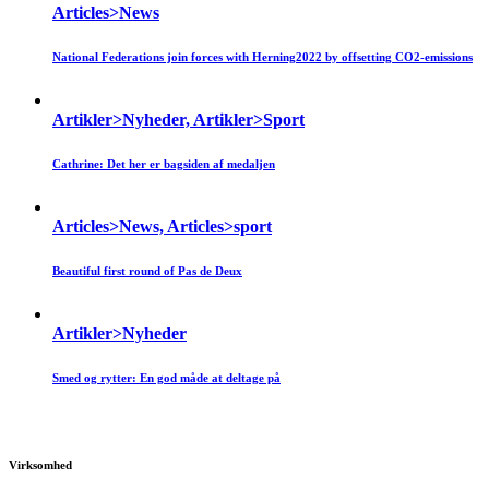
Articles>News
National Federations join forces with Herning2022 by offsetting CO2-emissions
Artikler>Nyheder, Artikler>Sport
Cathrine: Det her er bagsiden af medaljen
Articles>News, Articles>sport
Beautiful first round of Pas de Deux
Artikler>Nyheder
Smed og rytter: En god måde at deltage på
Virksomhed