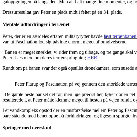
galopøgningen på langsiden. Men alt i alt mange fine momenter, og 
Dressurresultat gav Peter en plads midt i feltet på en 34. plads.
Mentale udfordringer i terrænet
Peter, der er en særdeles erfaren militaryrytter havde
læst terrænbanen
var, at Fascination lod sig påvirke enormt meget af omgivelserne.
”Banen er meget snørklet, vi rider frem og tilbage, og tre gange skal 
Peter. Læs mere om deres terrænspringning
HER
Rundt om på banen svar der også opstillet dronekamera, som susede afs
Peter Flarup og Fascination på vej gennem den snørklede terræ
”De gamle heste har set det før, men lige præcist her, kører donen tæt 
resulterede i, at Peter måtte klemme meget til hesten på vejen rundt, 
I et vandkompleks opstod der en misforståelse mellem Peter og Fascina
bare stående med benet oppe på forhindringen, og ligesom spurgte: h
Springer med overskud