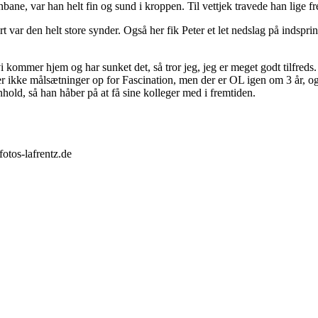
ne, var han helt fin og sund i kroppen. Til vettjek travede han lige f
 var den helt store synder. Også her fik Peter et let nedslag på indsprin
 vi kommer hjem og har sunket det, så tror jeg, jeg er meget godt tilfred
 ikke målsætninger op for Fascination, men der er OL igen om 3 år, og d
nhold, så han håber på at få sine kolleger med i fremtiden.
otos-lafrentz.de