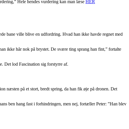
vurdering,” Hele hendes vurdering kan man læse
HER
rede bane ville blive en udfordring. Hvad han ikke havde regnet med
an ikke hår nok på brystet. De svære ting sprang han fint,” fortalte
 Det lod Fascination sig forstyrre af.
on næsten på et stort, bredt spring, da han fik øje på dronen. Det
ans ben hang fast i forhindringen, men nej, fortæller Peter: ”Han blev