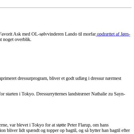
ter Favorit Ask med OL-sølvvinderen Lando til morfar
opdrættet af Jørn-
at noget overblik.
mprimeret dressurprogram, bliver et godt udlæg i dressur nærmest
 for starten i Tokyo. Dressurrytternes landstræner Nathalie zu Sayn-
rne, var blevet i Tokyo for at støtte Peter Flarup, om hans
on bliver lidt spændt og topper op bagtil, og så bytter han bagtil efter