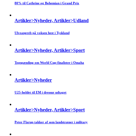
80% til Cathrine og Bohemian i Grand Prix
Artikler>Nyheder, Artikler>Udland
Ulveangreb på voksen hest i Tyskland
Artikler>Nyheder, Artikler>Sport
Topspænding om World Cup-finalister i Omaha
Artikler>Nyheder
U25-holdet til EM i dressur udtaget
Artikler>Nyheder, Artikler>Sport
Peter Flarup takker af som landstræner i military