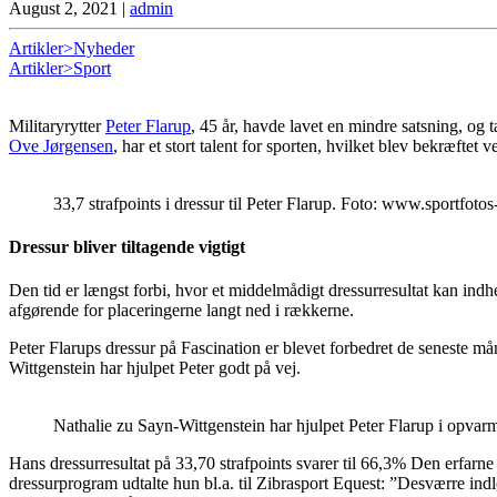
August 2, 2021
|
admin
Artikler>Nyheder
Artikler>Sport
Militaryrytter
Peter Flarup
, 45 år, havde lavet en mindre satsning, og 
Ove Jørgensen
, har et stort talent for sporten, hvilket blev bekræfte
33,7 strafpoints i dressur til Peter Flarup. Foto: www.sportfotos
Dressur bliver tiltagende vigtigt
Den tid er længst forbi, hvor et middelmådigt dressurresultat kan in
afgørende for placeringerne langt ned i rækkerne.
Peter Flarups dressur på Fascination er blevet forbedret de seneste må
Wittgenstein har hjulpet Peter godt på vej.
Nathalie zu Sayn-Wittgenstein har hjulpet Peter Flarup i opvar
Hans dressurresultat på 33,70 strafpoints svarer til 66,3% Den erfarne
dressurprogram udtalte hun bl.a. til Zibrasport Equest: ”Desværre indløb