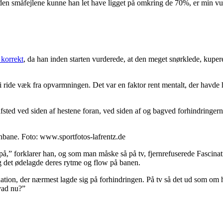
uden småfejlene kunne han let have ligget på omkring de 70%, er min 
 korrekt
, da han inden starten vurderede, at den meget snørklede, kupe
vi ride væk fra opvarmningen. Det var en faktor rent mentalt, der havde h
ted ved siden af hestene foran, ved siden af og bagved forhindringerne.
nbane. Foto: www.sportfotos-lafrentz.de
på,” forklarer han, og som man måske så på tv, fjernrefuserede Fascinati
og det ødelagde deres rytme og flow på banen.
tion, der nærmest lagde sig på forhindringen. På tv så det ud som om h
vad nu?”