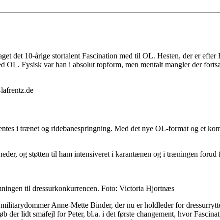
taget det 10-årige stortalent Fascination med til OL. Hesten, der er ef
t ved OL. Fysisk var han i absolut topform, men mentalt mangler der forts
-lafrentz.de
dhentes i trænet og ridebanespringning. Med det nye OL-format og et ko
neder, og støtten til ham intensiveret i karantænen og i træningen forud
mningen til dressurkonkurrencen. Foto: Victoria Hjortnæs
 militarydommer Anne-Mette Binder, der nu er holdleder for dressurrytte
 der lidt småfejl for Peter, bl.a. i det første changement, hvor Fascinati