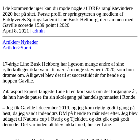
I de kommende uger kan du møde nogle af DRFs ranglistevindere
2020 her på sitet. Første profil er springrytteren og medlem af
Firkløverets Springakademi Line Busk Heltborg, der sammen med
Gaville scorede 1539 point i 2020.
April 8, 2021
|
admin
Artikler>Nyheder
Artikler>Sport
17-årige Line Busk Heltborg har ligesom mange andre af sine
rytterkolleger ikke været til nær så mange stævner i 2020, som hun
drømte om. Alligevel blev det til et succesfuldt år for hende og
hoppen Gaville.
Zibrasport Equest fangede Line til en kort snak om det forgangne år,
da hun havde pause fra sin skolegang på handelsgymnasiet i Rønde.
– Jeg fik Gaville i december 2019, og jeg kom rigtig godt i gang på
hest, da jeg vandt indendørs DM på hende to måneder efter. Jeg blev
udtaget til Nations cup i Østrig og Tjekkiet, og det gik også godt
dernede. Det var inden alt blev lukket ned, husker Line.