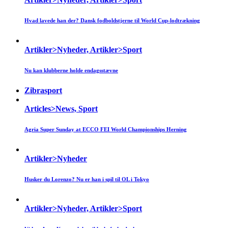
Hvad lavede han der? Dansk fodboldstjerne til World Cup-lodtrækning
Artikler>Nyheder, Artikler>Sport
Nu kan klubberne holde endagsstævne
Zibrasport
Articles>News, Sport
Agria Super Sunday at ECCO FEI World Championships Herning
Artikler>Nyheder
Husker du Lorenzo? Nu er han i spil til OL i Tokyo
Artikler>Nyheder, Artikler>Sport