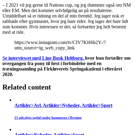
– I 2021 vil jeg gerne til Nations cup, og jeg drømmer også om NM
eller EM. Men det kommer selvfølgelig an på resultaterne.
Umiddelbart så er ridning en del af min fremtid. Jeg tager nok et
sabbatår efter gymnasiet, hvor jeg bare rider. Jeg tager det bare lidt
som kommer. Hvis interessen er der, så fortsætter jeg helt bestemt
med at ride.
https://www.instagram.com/tv/CIV7KH6h2Y-/?
utm_source=ig_web_copy_link
Se interviewet med Line Busk Heltborg,
hvor hun fortæller om
overgangen fra pony til hest i forbindelse med en
træningssamling på Firkløverets Springakademi i efteråret
2020.
Related content
Artikler>Avl, Artikler>Nyheder, Artikler>Sport
21 udvalgte topføl under hammeren i Herning
Artikler>Nyheder, Artikler>Sport