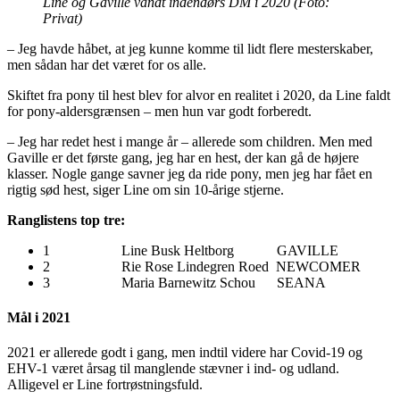
Line og Gaville vandt indendørs DM i 2020 (Foto:
Privat)
– Jeg havde håbet, at jeg kunne komme til lidt flere mesterskaber,
men sådan har det været for os alle.
Skiftet fra pony til hest blev for alvor en realitet i 2020, da Line faldt
for pony-aldersgrænsen – men hun var godt forberedt.
– Jeg har redet hest i mange år – allerede som children. Men med
Gaville er det første gang, jeg har en hest, der kan gå de højere
klasser. Nogle gange savner jeg da ride pony, men jeg har fået en
rigtig sød hest, siger Line om sin 10-årige stjerne.
Ranglistens top tre:
1 Line Busk Heltborg GAVILLE
2 Rie Rose Lindegren Roed NEWCOMER
3 Maria Barnewitz Schou SEANA
Mål i 2021
2021 er allerede godt i gang, men indtil videre har Covid-19 og
EHV-1 været årsag til manglende stævner i ind- og udland.
Alligevel er Line fortrøstningsfuld.