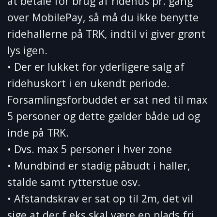
at betale for brug af ridehus pr. gang
over MobilePay, så må du ikke benytte
ridehallerne på TRK, indtil vi giver grønt
lys igen.
• Der er lukket for yderligere salg af
ridehuskort i en ukendt periode.
Forsamlingsforbuddet er sat ned til max
5 personer og dette gælder både ud og
inde på TRK.
• Dvs. max 5 personer i hver zone
• Mundbind er stadig påbudt i haller,
stalde samt rytterstue osv.
• Afstandskrav er sat op til 2m, det vil
sige at der f.eks skal være en plads fri