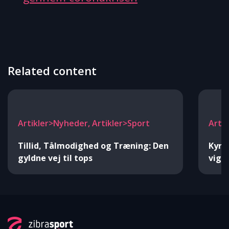
Related content
Artikler>Nyheder, Artikler>Sport
Artik
Tillid, Tålmodighed og Træning: Den
Kyra
gyldne vej til tops
vigt