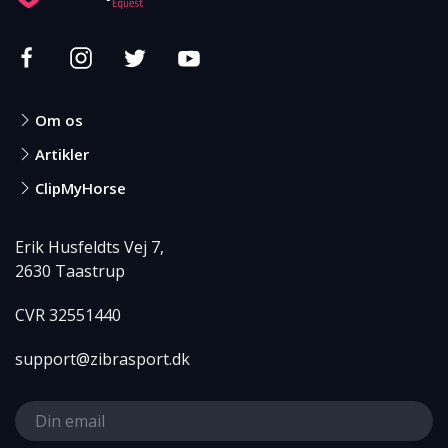
Om os
Artikler
ClipMyHorse
Erik Husfeldts Vej 7,
2630 Taastrup
CVR 32551440
support@zibrasport.dk