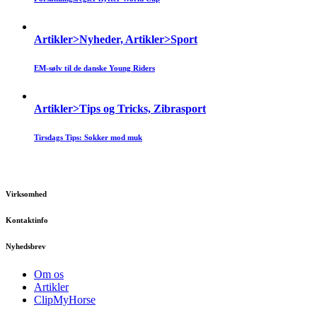
Artikler>Nyheder, Artikler>Sport
EM-sølv til de danske Young Riders
Artikler>Tips og Tricks, Zibrasport
Tirsdags Tips: Sokker mod muk
Virksomhed
Kontaktinfo
Nyhedsbrev
Om os
Artikler
ClipMyHorse