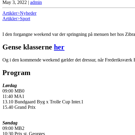
May 3, 2022
|
admin
Artikler>Nyheder
Artikler>Sport
I den forgangne weekend var der springning på menuen her hos Zibra
Gense klasserne
her
Og i den kommende weekend gælder det dressur, når Frederiksværk Rid
Program
Lørdag
09:00 MB0
11:40 MA1
13.10 Bundgaard Byg x Trolle Cup Inter.1
15.40 Grand Prix
Søndag
09:00 MB2
10:30 Prix st. Georges