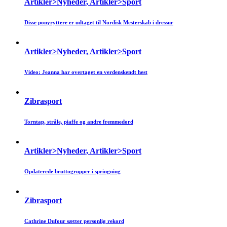
Artikler>Nyheder, Artikler>Sport
Disse ponyryttere er udtaget til Nordisk Mesterskab i dressur
Artikler>Nyheder, Artikler>Sport
Video: Jeanna har overtaget en verdenskendt hest
Zibrasport
Torntap, stråle, piaffe og andre fremmedord
Artikler>Nyheder, Artikler>Sport
Opdaterede bruttogrupper i springning
Zibrasport
Cathrine Dufour sætter personlig rekord