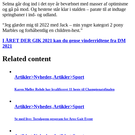
Selma går dog ind i det nye år bevæbnet med masser af optimisme
og gå på mod. Og hestene står klar i stalden – parate til at indtage
springbaner i ind- og udland.
“Jeg glæder mig til 2022 med Jack – min yngre kategori 2 pony
Marbles og forhåbentlig en children-hest.”
I ÅRET DER GIK 2021 kan du gense vinderridtene fra DM
2021
Related content
Artikler>Nyheder, Artikler>Sport
Karen Møller Rohde har kvalificeret 11 heste til Championatsfinalen
Artikler>Nyheder, Artikler>Sport
Se med live: Torsdagens program for Aros Gait Event