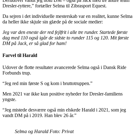
Derudover vandt jeg hold DM – også på Jack med tre andre team
Dresler-ryttere,” fortæller Selma til Zibrasport Equest.
Da sejren i det individuelle mesterskab var en realitet, kunne Selma
da heller ikke skjule sin glæde på de sociale medier:
Jeg var den eneste der red fejlfrit i alle tre runder. Startede første
dag med 110 også igår de sidste to runder 115 og 120. Mit første
DM på Jack, er så glad for ham!
Farvel til Harald
Udover de flotte resultater avancerede Selma også i Dansk Ride
Forbunds trup.
“Jeg red min første S og kom i bruttotruppen.”
Men 2021 var ikke kun positive nyheder for Dresler-familiens
yngste.
“Jeg mistede desværre også min elskede Harald i 2021, som jeg
vandt DM på i 2019. Han blev 26 år.”
Selma og Harald Foto: Privat