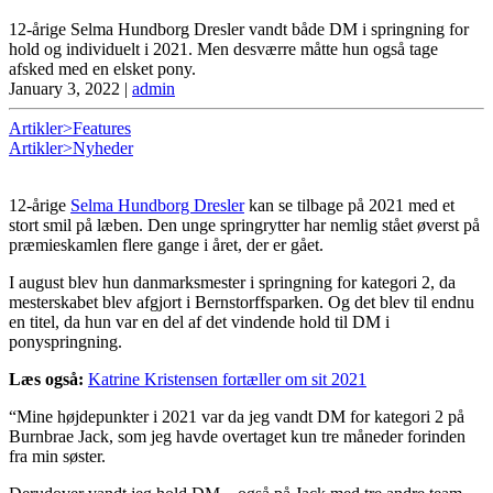
12-årige Selma Hundborg Dresler vandt både DM i springning for
hold og individuelt i 2021. Men desværre måtte hun også tage
afsked med en elsket pony.
January 3, 2022
|
admin
Artikler>Features
Artikler>Nyheder
12-årige
Selma Hundborg Dresler
kan se tilbage på 2021 med et
stort smil på læben. Den unge springrytter har nemlig stået øverst på
præmieskamlen flere gange i året, der er gået.
I august blev hun danmarksmester i springning for kategori 2, da
mesterskabet blev afgjort i Bernstorffsparken. Og det blev til endnu
en titel, da hun var en del af det vindende hold til DM i
ponyspringning.
Læs også:
Katrine Kristensen fortæller om sit 2021
“Mine højdepunkter i 2021 var da jeg vandt DM for kategori 2 på
Burnbrae Jack, som jeg havde overtaget kun tre måneder forinden
fra min søster.