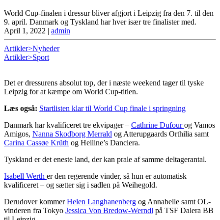
World Cup-finalen i dressur bliver afgjort i Leipzig fra den 7. til den
9. april. Danmark og Tyskland har hver især tre finalister med.
April 1, 2022
|
admin
Artikler>Nyheder
Artikler>Sport
Det er dressurens absolut top, der i næste weekend tager til tyske
Leipzig for at kæmpe om World Cup-titlen.
Læs også:
Startlisten klar til World Cup finale i springning
Danmark har kvalificeret tre ekvipager –
Cathrine Dufour
og Vamos
Amigos,
Nanna Skodborg Merrald
og Atterupgaards Orthilia samt
Carina Cassøe Krüth
og Heiline’s Danciera.
Tyskland er det eneste land, der kan prale af samme deltagerantal.
Isabell Werth
er den regerende vinder, så hun er automatisk
kvalificeret – og sætter sig i sadlen på Weihegold.
Derudover kommer
Helen Langhanenberg
og Annabelle samt OL-
vinderen fra Tokyo
Jessica Von Bredow-Werndl
på TSF Dalera BB
til Leipzig.