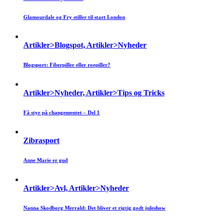
Glamourdale og Fry stiller til start London
Artikler>Blogspot, Artikler>Nyheder
Blogsport: Fiberpiller eller roepiller?
Artikler>Nyheder, Artikler>Tips og Tricks
Få styr på changementet – Del 1
Zibrasport
Anne Marie er gud
Artikler>Avl, Artikler>Nyheder
Nanna Skodborg Merrald: Det bliver et rigtig godt juleshow