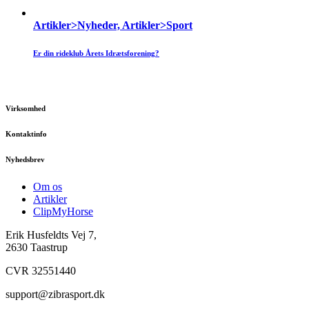
Artikler>Nyheder, Artikler>Sport
Er din rideklub Årets Idrætsforening?
Virksomhed
Kontaktinfo
Nyhedsbrev
Om os
Artikler
ClipMyHorse
Erik Husfeldts Vej 7,
2630 Taastrup
CVR 32551440
support@zibrasport.dk