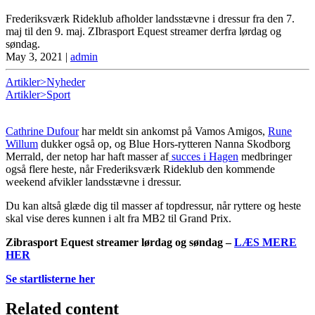
Frederiksværk Rideklub afholder landsstævne i dressur fra den 7.
maj til den 9. maj. ZIbrasport Equest streamer derfra lørdag og
søndag.
May 3, 2021
|
admin
Artikler>Nyheder
Artikler>Sport
Cathrine Dufour
har meldt sin ankomst på Vamos Amigos,
Rune
Willum
dukker også op, og Blue Hors-rytteren Nanna Skodborg
Merrald, der netop har haft masser af
succes i Hagen
medbringer
også flere heste, når Frederiksværk Rideklub den kommende
weekend afvikler landsstævne i dressur.
Du kan altså glæde dig til masser af topdressur, når ryttere og heste
skal vise deres kunnen i alt fra MB2 til Grand Prix.
Zibrasport Equest streamer lørdag og søndag –
LÆS MERE
HER
Se startlisterne her
Related content