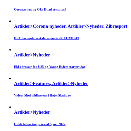
Coronavirus og OL: Hvad er status?
Artikler>Corona-nyheder, Artikler>Nyheder, Zibrasport
DRF har opdateret deres guide ift. COVID-19
Artikler>Nyheder
EM i dressur for U25 og Young Riders starter idag
Artikler>Features, Artikler>Nyheder
Video: Mød vildhestene i Høje Gladsaxe
Artikler>Nyheder
Guld-Tobias tog pris ved Sport 2022