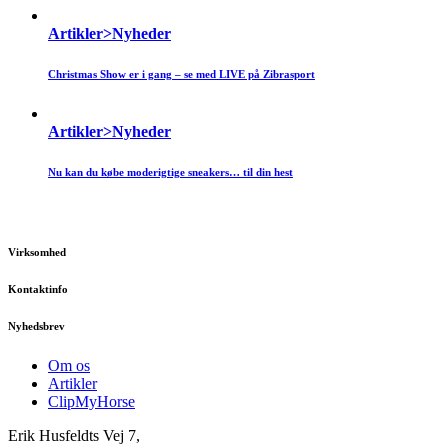
Artikler>Nyheder
Christmas Show er i gang – se med LIVE på Zibrasport
Artikler>Nyheder
Nu kan du købe moderigtige sneakers… til din hest
Virksomhed
Kontaktinfo
Nyhedsbrev
Om os
Artikler
ClipMyHorse
Erik Husfeldts Vej 7,