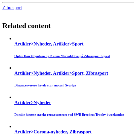
Zibrasport
Related content
Artikler>Nyheder, Artikler>Sport
Oplev Don Olymbrio og Nanna Merrald live på Zibrasport Equest
Artikler>Nyheder, Artikler>Sport, Zibrasport
Distanceryttere havde stor succes i Sverige
Artikler>Nyheder
Danske hingste stærkt repræsenteret ved SWB Breeders Trophy i weekenden
Artikler>Corona-nyheder, Zibrasport