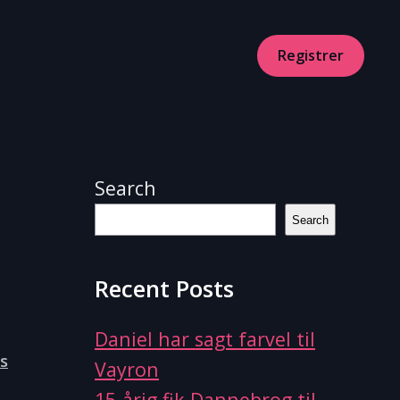
Registrer
Search
Search
Recent Posts
Daniel har sagt farvel til
on
s
Vayron
DR1
15-årig fik Dannebrog til