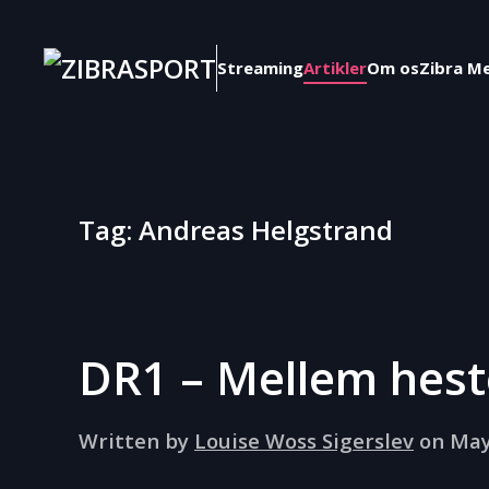
Skip to main content
Streaming
Artikler
Om os
Zibra M
Tag:
Andreas Helgstrand
DR1 – Mellem heste
Written by
Louise Woss Sigerslev
on
May