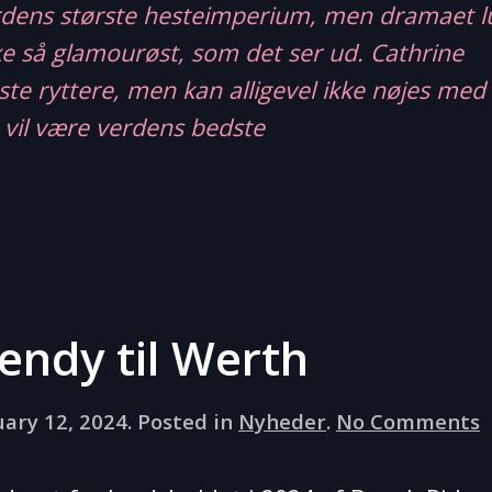
rdens største hesteimperium, men dramaet l
ke så glamourøst, som det ser ud. Cathrine
e ryttere, men kan alligevel ikke nøjes med 
n vil være verdens bedste
Wendy til Werth
o
uary 12, 2024
. Posted in
Nyheder
.
No Comments
J
t