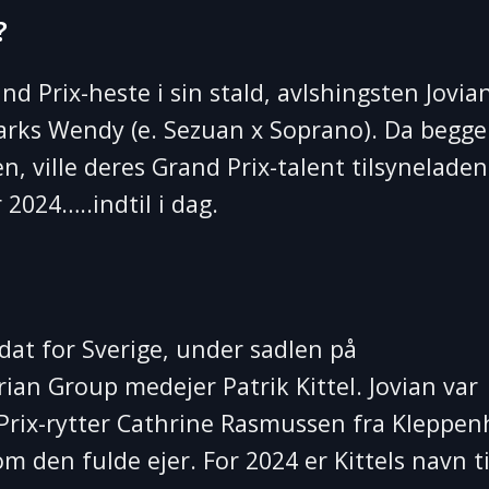
?
d Prix-heste i sin stald, avlshingsten Jovian
rks Wendy (e. Sezuan x Soprano). Da begge
n, ville deres Grand Prix-talent tilsynelade
 2024…..indtil i dag.
dat for Sverige, under sadlen på
ian Group medejer Patrik Kittel. Jovian var
 Prix-rytter Cathrine Rasmussen fra Kleppen
 den fulde ejer. For 2024 er Kittels navn ti