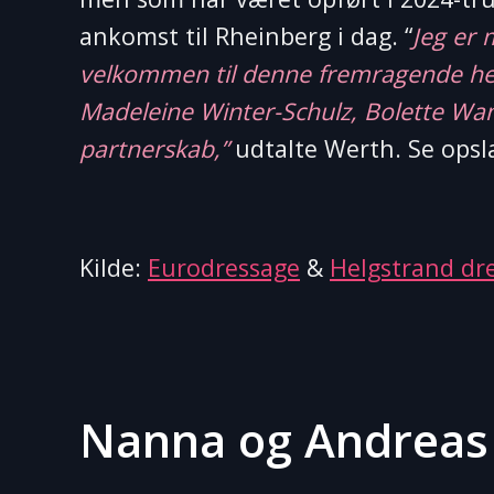
ankomst til Rheinberg i dag. “
Jeg er 
velkommen til denne fremragende hest s
Madeleine Winter-Schulz, Bolette Wand
partnerskab,”
udtalte Werth. Se opsla
Kilde:
Eurodressage
&
Helgstrand dr
Nanna og Andreas 2