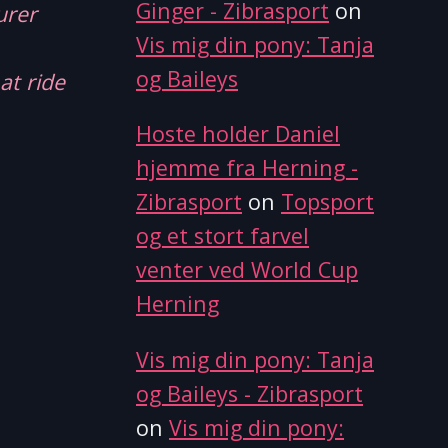
Ginger - Zibrasport
on
urer
Vis mig din pony: Tanja
og Baileys
at ride
Hoste holder Daniel
hjemme fra Herning -
Zibrasport
on
Topsport
og et stort farvel
venter ved World Cup
Herning
Vis mig din pony: Tanja
n
og Baileys - Zibrasport
ovian
on
Vis mig din pony:
il