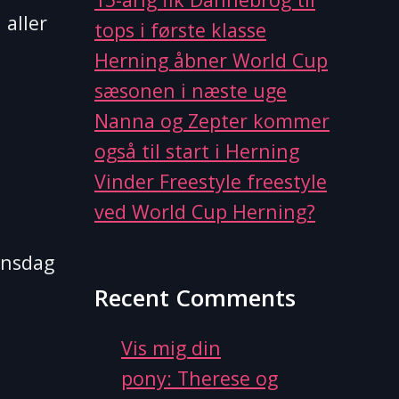
–
 aller
tops i første klasse
Mellem
hestelort
Herning åbner World Cup
og
sæsonen i næste uge
milliarder
Nanna og Zepter kommer
også til start i Herning
Vinder Freestyle freestyle
ved World Cup Herning?
onsdag
Recent Comments
Vis mig din
pony: Therese og