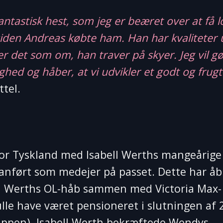
ntastisk hest, som jeg er beæret over at få lo
 siden Andreas købte ham. Han har kvaliteter 
r det som om, han traver på skyer. Jeg vil gør
ghed og håber, at vi udvikler et godt og frug
ttel.
or Tyskland med Isabell Werths mangeårige
anført som medejer på passet. Dette har å
ll Werths OL-håb sammen med Victoria Max-
le have været pensioneret i slutningen af ​​
uppen). Isabell Werth bekræftede Wendys