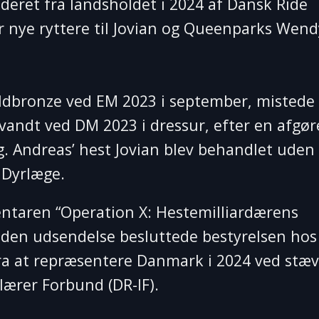
deret fra landsholdet i 2024 af Dansk Ride
K
 nye ryttere til Jovian og Queenparks Wendy
–
t
W
oldbronze ved EM 2023 i september, mistede
andt ved DM 2023 i dressur, efter en afgør
. Andreas’ hest Jovian blev behandlet uden
 Dyrlæge.
taren “Operation X: Hestemilliardærens
 den udsendelse besluttede bestyrelsen ho
ra at repræsentere Danmark i 2024 ved stæv
lærer Forbund (DR-IF).