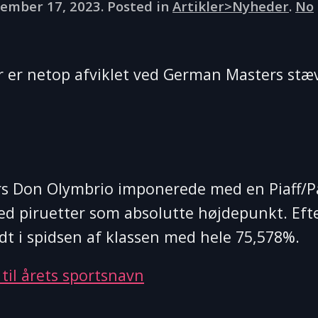
ember 17, 2023
. Posted in
Artikler>Nyheder
.
No
 er netop afviklet ved German Masters stæv
rs Don Olymbrio imponerede med en Piaff/P
med piruetter som absolutte højdepunkt. Eft
idt i spidsen af klassen med hele 75,578%.
il årets sportsnavn