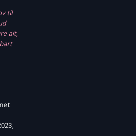
v til
ud
e alt,
tbart
bnet
2023,