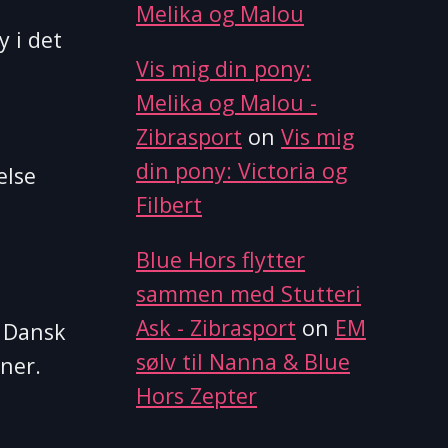
Melika og Malou
ittel
 i det
Wendy
Vis mig din pony:
il
Melika og Malou -
erth
Zibrasport
on
Vis mig
din pony: Victoria og
else
Filbert
Blue Hors flytter
sammen med Stutteri
Ask - Zibrasport
on
EM
s Dansk
sølv til Nanna & Blue
ner.
Hors Zepter