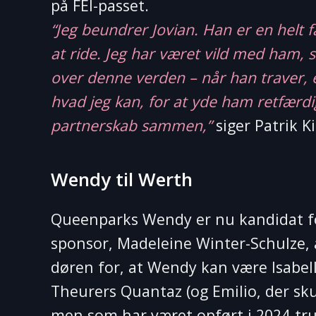
på FEI-passet.
“Jeg beundrer Jovian. Han er en helt fa
at ride. Jeg har været vild med ham,
over denne verden – når han traver, e
hvad jeg kan, for at yde ham retfærdi
partnerskab sammen,”
siger Patrik Ki
Wendy til Werth
Queenparks Wendy er nu kandidat f
sponsor, Madeleine Winter-Schulze, 
døren for, at Wendy kan være Isabe
Theurers Quantaz (og Emilio, der skul
men som har været opført i 2024-tr