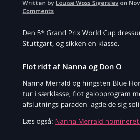
Written by
Louise Woss Sigerslev
on
Nov
on
Comments
Nanna
og
Den 5* Grand Prix World Cup dressur
Andreas
Stuttgart, og sikken en klasse.
2’er
og
3’er
Flot ridt af Nanna og Don O
i
Stuttgart
Nanna Merrald og hingsten Blue Ho
tur i særklasse, flot galopprogram 
afslutnings paraden lagde de sig sol
Læs også:
Nanna Merrald nomineret t