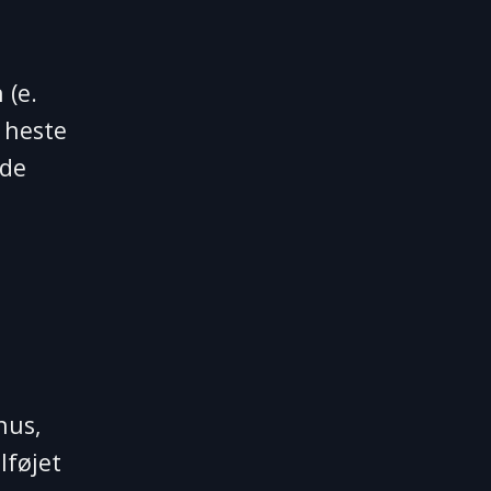
 (e.
 heste
nde
hus,
lføjet