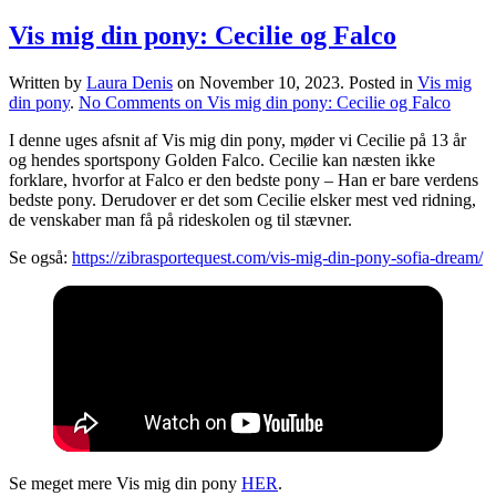
Vis mig din pony: Cecilie og Falco
Written by
Laura Denis
on
November 10, 2023
. Posted in
Vis mig
din pony
.
No Comments
on Vis mig din pony: Cecilie og Falco
I denne uges afsnit af Vis mig din pony, møder vi Cecilie på 13 år
og hendes sportspony Golden Falco. Cecilie kan næsten ikke
forklare, hvorfor at Falco er den bedste pony – Han er bare verdens
bedste pony. Derudover er det som Cecilie elsker mest ved ridning,
de venskaber man få på rideskolen og til stævner.
Se også:
https://zibrasportequest.com/vis-mig-din-pony-sofia-dream/
Se meget mere Vis mig din pony
HER
.