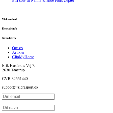
EM sølv til Nanna & Blue Hors Zepter
Virksomhed
Kontaktinfo
Nyhedsbrev
Om os
Artikler
ClipMyHorse
Erik Husfeldts Vej 7,
2630 Taastrup
CVR 32551440
support@zibrasport.dk