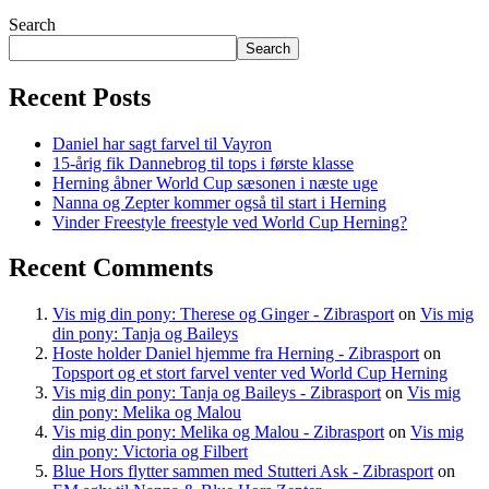
Search
Search
Recent Posts
Daniel har sagt farvel til Vayron
15-årig fik Dannebrog til tops i første klasse
Herning åbner World Cup sæsonen i næste uge
Nanna og Zepter kommer også til start i Herning
Vinder Freestyle freestyle ved World Cup Herning?
Recent Comments
Vis mig din pony: Therese og Ginger - Zibrasport
on
Vis mig
din pony: Tanja og Baileys
Hoste holder Daniel hjemme fra Herning - Zibrasport
on
Topsport og et stort farvel venter ved World Cup Herning
Vis mig din pony: Tanja og Baileys - Zibrasport
on
Vis mig
din pony: Melika og Malou
Vis mig din pony: Melika og Malou - Zibrasport
on
Vis mig
din pony: Victoria og Filbert
Blue Hors flytter sammen med Stutteri Ask - Zibrasport
on