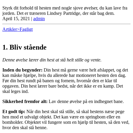
Styrk dit forhold til hesten med nogle sjove øvelser, du kan lave fra
jorden. Det er træneren Lindsey Partridge, der står bag dem.
April 15, 2021
|
admin
Artikler>Fagligt
1.
Bliv stående
Denne øvelse lærer din hest at stå helt stille og vente.
Inden du begynder:
Din hest må gerne være helt afslappet, og det
kan måske hjælpe, hvis du allerede har motioneret hesten den dag.
Før din hest rundt på banen og fornem, hvornår den er klar til
opgaven. Din hest lærer bare bedst, når det ikke er en kamp. Det
skal leges ind.
Sikkerhed fremfor alt:
Lav denne øvelse på en indhegnet bane.
Et godt tip:
Når din hest skal stå stille, så skal hestens næse pege
hen mod et udvalgt objekt. Det kan være en springbom eller en
bomholder. Objektet vil fungere som en hjælp til hesten, så den ved,
hvor den skal stå henne.