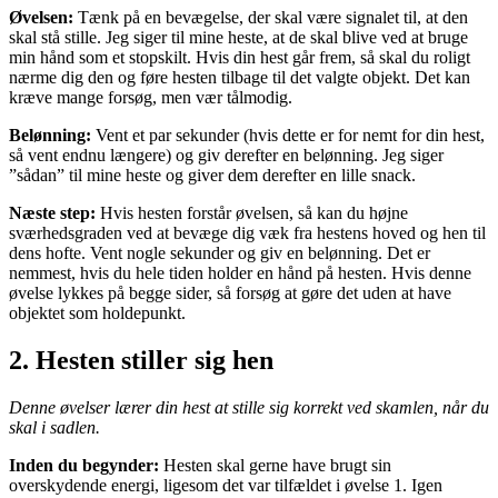
Øvelsen:
Tænk på en bevægelse, der skal være signalet til, at den
skal stå stille. Jeg siger til mine heste, at de skal blive ved at bruge
min hånd som et stopskilt. Hvis din hest går frem, så skal du roligt
nærme dig den og føre hesten tilbage til det valgte objekt. Det kan
kræve mange forsøg, men vær tålmodig.
Belønning:
Vent et par sekunder (hvis dette er for nemt for din hest,
så vent endnu længere) og giv derefter en belønning. Jeg siger
”sådan” til mine heste og giver dem derefter en lille snack.
Næste step:
Hvis hesten forstår øvelsen, så kan du højne
sværhedsgraden ved at bevæge dig væk fra hestens hoved og hen til
dens hofte. Vent nogle sekunder og giv en belønning. Det er
nemmest, hvis du hele tiden holder en hånd på hesten. Hvis denne
øvelse lykkes på begge sider, så forsøg at gøre det uden at have
objektet som holdepunkt.
2.
Hesten stiller sig hen
Denne øvelser lærer din hest at stille sig korrekt ved skamlen, når du
skal i sadlen.
Inden du begynder:
Hesten skal gerne have brugt sin
overskydende energi, ligesom det var tilfældet i øvelse 1. Igen