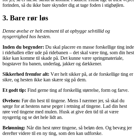
forinden, så du ikke bare skynder dig at tage foden i stigbøjlen.
3.
Bare rør løs
Denne øvelse er helt eminent til at opbygge selvtillid og
nysgerrighed hos hesten.
Inden du begynder:
Du skal placere en masse forskellige ting inde
i ridehallen eller ude på ridebanen – det skal være ting, som din hest
ikke kan komme til skade på. Det kunne være springmateriale,
bogstaver fra banen, underlag, jakker og dækkener.
Sikkerhed fremfor alt:
Vær helt sikker på, at de forskellige ting er
sikre, og hesten ikke kan skære sig på dem.
Et godt tip:
Find gerne ting af forskellig størrelse, form og farve.
Øvelsen:
Før din hest til tingene.
Mens I nærmer jer, så skal du
sørge for at hestens næse peger i retning af tingene. Lad din hest
røre ved tingene med mulen. Husk at give den tid til at være
nysgerrig og se det hele lidt an.
Belønning:
Når din hest rører tingene, så beløn den. Og bevæg jer
derefter videre til en ny ting, som den kan udforske.