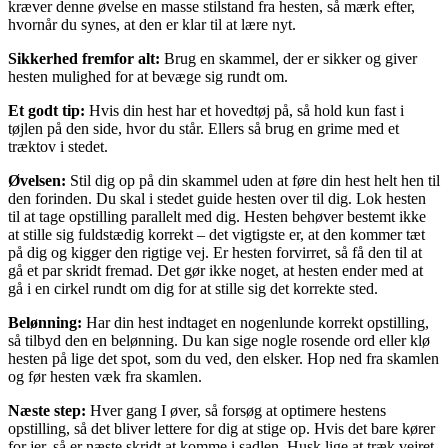
kræver denne øvelse en masse stilstand fra hesten, så mærk efter,
hvornår du synes, at den er klar til at lære nyt.
Sikkerhed fremfor alt:
Brug en skammel, der er sikker og giver
hesten mulighed for at bevæge sig rundt om.
Et godt tip:
Hvis din hest har et hovedtøj på, så hold kun fast i
tøjlen på den side, hvor du står. Ellers så brug en grime med et
træktov i stedet.
Øvelsen:
Stil dig op på din skammel uden at føre din hest helt hen til
den forinden. Du skal i stedet guide hesten over til dig. Lok hesten
til at tage opstilling parallelt med dig. Hesten behøver bestemt ikke
at stille sig fuldstædig korrekt – det vigtigste er, at den kommer tæt
på dig og kigger den rigtige vej. Er hesten forvirret, så få den til at
gå et par skridt fremad. Det gør ikke noget, at hesten ender med at
gå i en cirkel rundt om dig for at stille sig det korrekte sted.
Belønning:
Har din hest indtaget en nogenlunde korrekt opstilling,
så tilbyd den en belønning. Du kan sige nogle rosende ord eller klø
hesten på lige det spot, som du ved, den elsker. Hop ned fra skamlen
og før hesten væk fra skamlen.
Næste step:
Hver gang I øver, så forsøg at optimere hestens
opstilling, så det bliver lettere for dig at stige op. Hvis det bare kører
for jer, så er næste skridt at komme i sadlen. Husk lige at træk vejret