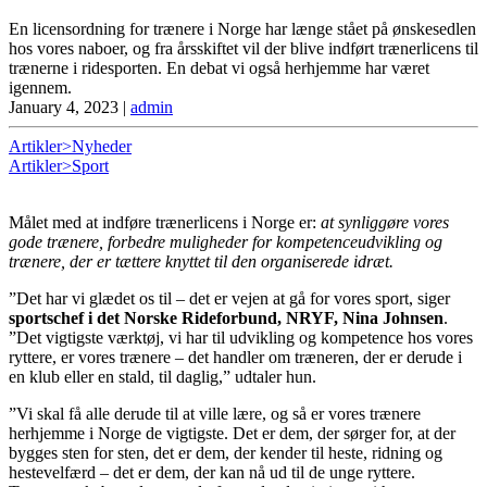
En licensordning for trænere i Norge har længe stået på ønskesedlen
hos vores naboer, og fra årsskiftet vil der blive indført trænerlicens til
trænerne i ridesporten. En debat vi også herhjemme har været
igennem.
January 4, 2023
|
admin
Artikler>Nyheder
Artikler>Sport
Målet med at indføre trænerlicens i Norge er:
at synliggøre vores
gode trænere, forbedre muligheder for kompetenceudvikling og
trænere, der er tættere knyttet til den organiserede idræt.
”Det har vi glædet os til – det er vejen at gå for vores sport, siger
sportschef i det Norske Rideforbund, NRYF, Nina Johnsen
.
”Det vigtigste værktøj, vi har til udvikling og kompetence hos vores
ryttere, er vores trænere – det handler om træneren, der er derude i
en klub eller en stald, til daglig,” udtaler hun.
”Vi skal få alle derude til at ville lære, og så er vores trænere
herhjemme i Norge de vigtigste. Det er dem, der sørger for, at der
bygges sten for sten, det er dem, der kender til heste, ridning og
hestevelfærd – det er dem, der kan nå ud til de unge ryttere.