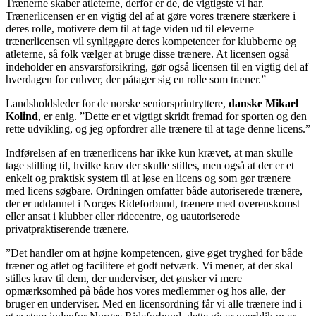
Trænerne skaber atleterne, derfor er de, de vigtigste vi har.
Trænerlicensen er en vigtig del af at gøre vores trænere stærkere i
deres rolle, motivere dem til at tage viden ud til eleverne –
trænerlicensen vil synliggøre deres kompetencer for klubberne og
atleterne, så folk vælger at bruge disse trænere. At licensen også
indeholder en ansvarsforsikring, gør også licensen til en vigtig del af
hverdagen for enhver, der påtager sig en rolle som træner.”
Landsholdsleder for de norske seniorsprintryttere,
danske Mikael
Kolind
, er enig. ”Dette er et vigtigt skridt fremad for sporten og den
rette udvikling, og jeg opfordrer alle trænere til at tage denne licens.”
Indførelsen af en trænerlicens har ikke kun krævet, at man skulle
tage stilling til, hvilke krav der skulle stilles, men også at der er et
enkelt og praktisk system til at løse en licens og som gør trænere
med licens søgbare. Ordningen omfatter både autoriserede trænere,
der er uddannet i Norges Rideforbund, trænere med overenskomst
eller ansat i klubber eller ridecentre, og uautoriserede
privatpraktiserende trænere.
”Det handler om at højne kompetencen, give øget tryghed for både
træner og atlet og facilitere et godt netværk. Vi mener, at der skal
stilles krav til dem, der underviser, det ønsker vi mere
opmærksomhed på både hos vores medlemmer og hos alle, der
bruger en underviser. Med en licensordning får vi alle trænere ind i