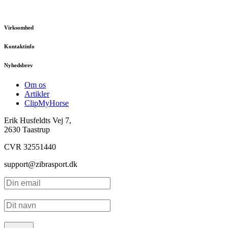
Virksomhed
Kontaktinfo
Nyhedsbrev
Om os
Artikler
ClipMyHorse
Erik Husfeldts Vej 7,
2630 Taastrup
CVR 32551440
support@zibrasport.dk