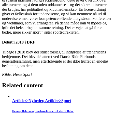
et system indenfor Norges Rideforbund, dette giver overblik over
alle trænere, også dem uden uddannelse – og det sikrer at trænere
der bruges, har politiattest og klubmedlemskab. En licensordning
giver et fællesskab for underviserne, og vi kan nemmere nå ud til
undervisere med vores kompetenceløftende tiltag såsom konferencer
og webinarer, som vi arrangerer. På denne måde kan vi mødes og
løfte det hele, arbejde i samme retning. Det er vejen at gå for en
bedre, mere sikker sport,” siger sportsdirektøren.
Debat i 2018 i DRF
Tilbage i 2018 blev der stillet forslag til indførelse af trænerlicens
herhjemme. Det blev debatteret ved Dansk Ride Forbunds
generalforsamling, men efterfølgende er der ikke truffet en endelig
beslutning om dette.
Kilde: Heste Sport
Related content
Artikler>Nyheder, Artikler>Sport
Dennis, Delatio og verdenseliten er til start i Doha