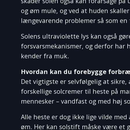
skader solen også kan forårsage på 
og øm mule, og ved at huden skaller 
længevarende problemer så som en f
Solens ultraviolette lys kan også gø
forsvarsmekanismer, og derfor har he
kender fra muk.
Hvordan kan du forebygge forbr
Det vigtigste er selvfølgelig at sikr
forskellige solcremer til heste på m
mennesker – vandfast og med høj so
Alle heste er dog ikke lige vilde med
øm. Her kan solstift måske være et g