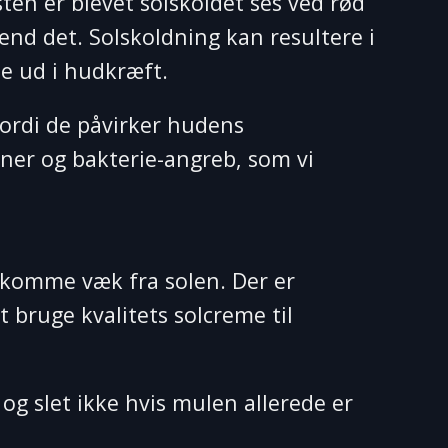
en er blevet solskoldet ses ved rød
end det. Solskoldning kan resultere i
e ud i hudkræft.
fordi de påvirker hudens
oner og bakterie-angreb, som vi
an komme væk fra solen. Der er
 bruge kvalitets solcreme til
og slet ikke hvis mulen allerede er