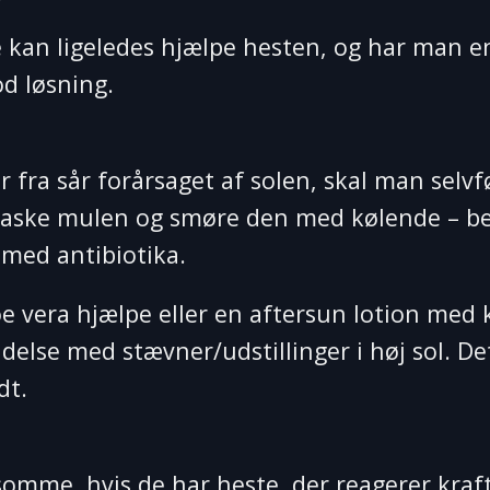
kan ligeledes hjælpe hesten, og har man 
d løsning.
r fra sår forårsaget af solen, skal man selv
vaske mulen og smøre den med kølende – be
 med antibiotika.
oe vera hjælpe eller en aftersun lotion med 
delse med stævner/udstillinger i høj sol. D
dt.
mme, hvis de har heste, der reagerer kraft