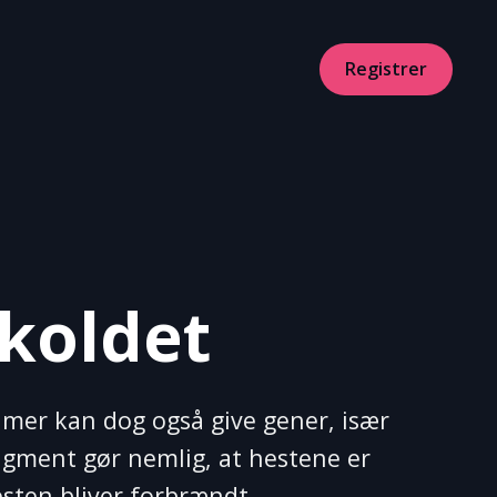
Registrer
skoldet
timer kan dog også give gener, især
igment gør nemlig, at hestene er
esten bliver forbrændt.