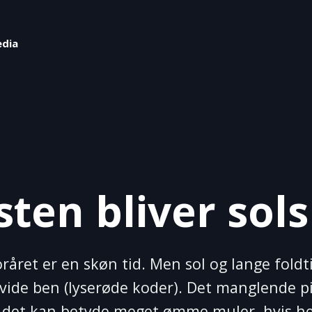
edia
ten bliver sol
råret er en skøn tid. Men sol og lange fold
hvide ben (lyserøde koder). Det manglende p
og det kan betyde meget ømme muler, hvis h