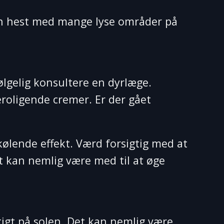
en hest med mange lyse områder på
følgelig konsultere en dyrlæge.
roligende cremer. Er der gået
kølende effekt. Værd forsigtig med at
et kan nemlig være med til at øge
igt på solen. Det kan nemlig være,