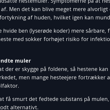
udsatte hestemuler. Symptomerne på at hest
af. Men det kan blive meget mere alvorligt 
ortykning af huden, hvilket igen kan mund
re hvide ben (lyserøde koder) mere sårbare, 
ste med sokker forhøjet risiko for infekti
ændte muler
e, at der er skygge på foldene, så hestene k
arkedet, men mange hesteejere fortrækker at
lfaktor.
 at få smurt det fedtede substans på mulen, 
odt alternativt.