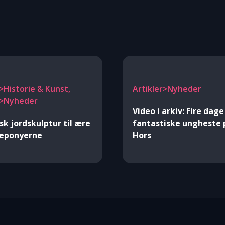
r>Historie & Kunst,
Artikler>Nyheder
r>Nyheder
Video i arkiv: Fire dag
sk jordskulptur til ære
fantastiske ungheste 
neponyerne
Hors