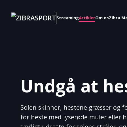
Skip to main content
Streaming
Artikler
Om os
Zibra M
Undgå at hes
Solen skinner, hestene græsser og fo
for heste med lyserøde muler eller 
særligt udsatte for solens stråler, 