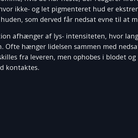
e hvor ikke- og let pigmenteret hud er ekstre
i huden, som derved får nedsat evne til at 
on afhænger af lys- intensiteten, hvor lang
n. Ofte hænger lidelsen sammen med nedsat 
killes fra leveren, men ophobes i blodet o
id kontaktes.