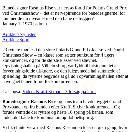
Banedesigner Rasmus Rise var nervøs forud for Polaris Grand Prix
ved Christmasshow – det er nervepirrende for banedesignerne, for
rammer de nu niveauet med den bane de bygger?
January 1, 1970
|
admin
Artikler>Nyheder
Artikler>Sport
23 ryttere mødtes i den store Polaris Grand Prix-klasse ved Danish
Christmas Show – en klasse som sætter punktum for 4 ugers
konkurrencer, og for de største klasser ved stævnet.
Opvisningshallen på Vilhelmsborg var fyldt til bristepunktet af
forventningsfulde tilskuere, og den julepyntede hal summede af
spænding, da rytterne begynde at gå ud i opvarmningshallen efter at
have gået banen forud for konkurrencen.
Læs også:
Video: Krafft Sixbar – 3 forsøg på 2 m!
Banedesigner Rasmus Rise
og hans team havde bygget Grand
Prix-banen op fra bunden efter Krafft Sixbar konkurrencen. Og
forude ventede der ryttere og heste 16 spring på banen, som
indeholdt både tre-kombination og dobbeltspring.
Vi fik et interview med Rasmus Rise inden klassen gik i gang, hvor