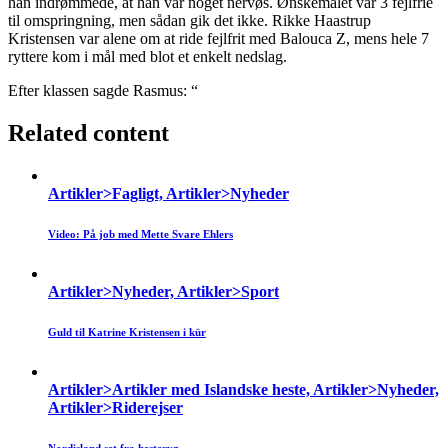
han indrømmede, at han var noget nervøs. Ønskemålet var 3 fejlfrie
til omspringning, men sådan gik det ikke. Rikke Haastrup
Kristensen var alene om at ride fejlfrit med Balouca Z, mens hele 7
ryttere kom i mål med blot et enkelt nedslag.
Efter klassen sagde Rasmus: “
Related content
Artikler>Fagligt, Artikler>Nyheder
Video: På job med Mette Svare Ehlers
Artikler>Nyheder, Artikler>Sport
Guld til Katrine Kristensen i kür
Artikler>Artikler med Islandske heste, Artikler>Nyheder,
Artikler>Riderejser
Nordisland set fra hesteryg