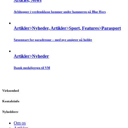
Articles, News
Avlshopper i verdensklasse kommer under hammeren på Blue Hors
Artikler>Nyheder, Artikler>Sport, Features>Parasport
Sæsonstart for paradressur – med nye ansigter på holdet
Artikler>Nyheder
Dansk medaljeregn til VM
Virksomhed
Kontaktinfo
Nyhedsbrev
Om os