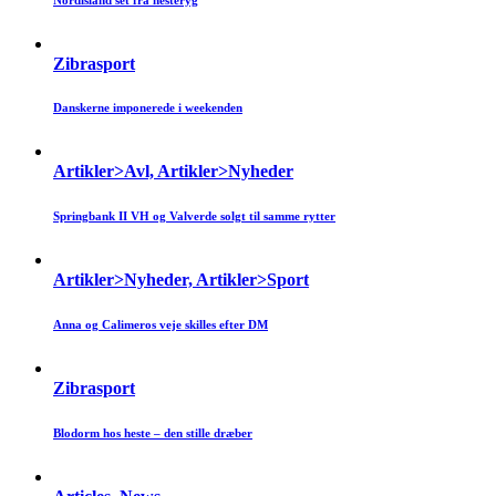
Zibrasport
Danskerne imponerede i weekenden
Artikler>Avl, Artikler>Nyheder
Springbank II VH og Valverde solgt til samme rytter
Artikler>Nyheder, Artikler>Sport
Anna og Calimeros veje skilles efter DM
Zibrasport
Blodorm hos heste – den stille dræber