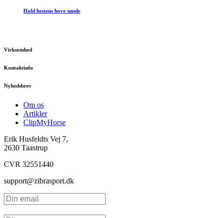
Hold hestens hove sunde
Virksomhed
Kontaktinfo
Nyhedsbrev
Om os
Artikler
ClipMyHorse
Erik Husfeldts Vej 7,
2630 Taastrup
CVR 32551440
support@zibrasport.dk