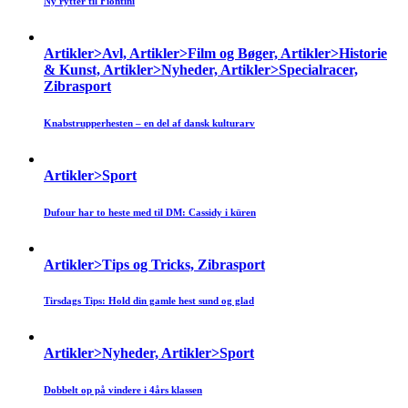
Ny rytter til Fiontini
Artikler>Avl, Artikler>Film og Bøger, Artikler>Historie
& Kunst, Artikler>Nyheder, Artikler>Specialracer,
Zibrasport
Knabstrupperhesten – en del af dansk kulturarv
Artikler>Sport
Dufour har to heste med til DM: Cassidy i küren
Artikler>Tips og Tricks, Zibrasport
Tirsdags Tips: Hold din gamle hest sund og glad
Artikler>Nyheder, Artikler>Sport
Dobbelt op på vindere i 4års klassen