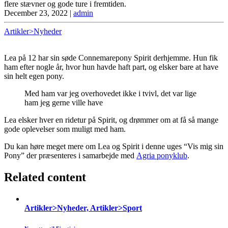
flere stævner og gode ture i fremtiden.
December 23, 2022
|
admin
Artikler>Nyheder
Lea på 12 har sin søde Connemarepony Spirit derhjemme. Hun fik
ham efter nogle år, hvor hun havde haft part, og elsker bare at have
sin helt egen pony.
Med ham var jeg overhovedet ikke i tvivl, det var lige
ham jeg gerne ville have
Lea elsker hver en ridetur på Spirit, og drømmer om at få så mange
gode oplevelser som muligt med ham.
Du kan høre meget mere om Lea og Spirit i denne uges “Vis mig sin
Pony” der præsenteres i samarbejde med
Agria ponyklub
.
Related content
Artikler>Nyheder, Artikler>Sport