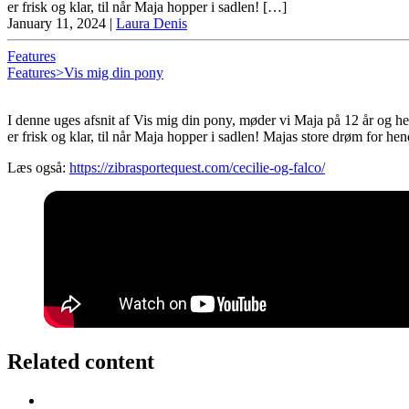
er frisk og klar, til når Maja hopper i sadlen! […]
January 11, 2024
|
Laura Denis
Features
Features>Vis mig din pony
I denne uges afsnit af Vis mig din pony, møder vi Maja på 12 år og 
er frisk og klar, til når Maja hopper i sadlen! Majas store drøm for h
Læs også:
https://zibrasportequest.com/cecilie-og-falco/
Related content