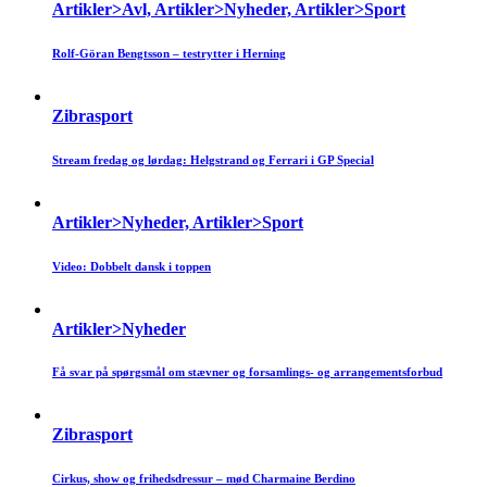
Artikler>Avl, Artikler>Nyheder, Artikler>Sport
Rolf-Göran Bengtsson – testrytter i Herning
Zibrasport
Stream fredag og lørdag: Helgstrand og Ferrari i GP Special
Artikler>Nyheder, Artikler>Sport
Video: Dobbelt dansk i toppen
Artikler>Nyheder
Få svar på spørgsmål om stævner og forsamlings- og arrangementsforbud
Zibrasport
Cirkus, show og frihedsdressur – mød Charmaine Berdino