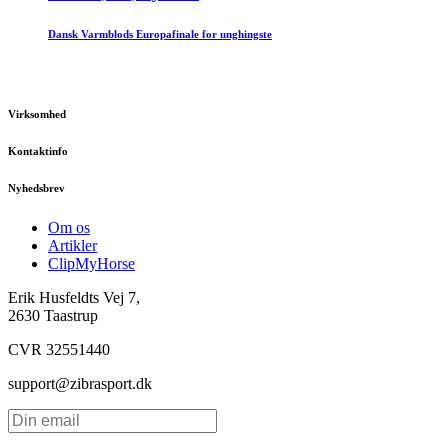
Dansk Varmblods Europafinale for unghingste
Virksomhed
Kontaktinfo
Nyhedsbrev
Om os
Artikler
ClipMyHorse
Erik Husfeldts Vej 7,
2630 Taastrup
CVR 32551440
support@zibrasport.dk