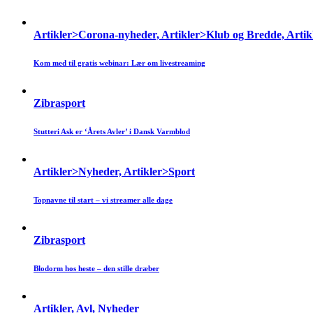
Artikler>Corona-nyheder, Artikler>Klub og Bredde, Arti
Kom med til gratis webinar: Lær om livestreaming
Zibrasport
Stutteri Ask er ‘Årets Avler’ i Dansk Varmblod
Artikler>Nyheder, Artikler>Sport
Topnavne til start – vi streamer alle dage
Zibrasport
Blodorm hos heste – den stille dræber
Artikler, Avl, Nyheder