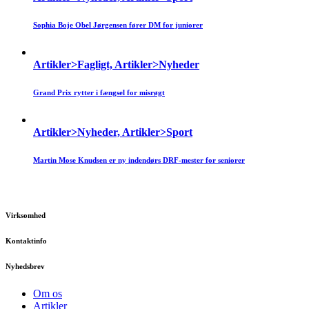
Sophia Boje Obel Jørgensen fører DM for juniorer
Artikler>Fagligt, Artikler>Nyheder
Grand Prix rytter i fængsel for misrøgt
Artikler>Nyheder, Artikler>Sport
Martin Mose Knudsen er ny indendørs DRF-mester for seniorer
Virksomhed
Kontaktinfo
Nyhedsbrev
Om os
Artikler