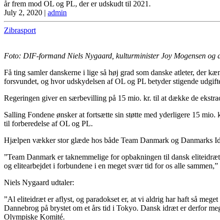
år frem mod OL og PL, der er udskudt til 2021.
July 2, 2020
|
admin
Zibrasport
Foto: DIF-formand Niels Nygaard, kulturminister Joy Mogensen og di
Få ting samler danskerne i lige så høj grad som danske atleter, der kæ
forsvundet, og hvor udskydelsen af OL og PL betyder stigende udgifter
Regeringen giver en særbevilling på 15 mio. kr. til at dække de ekst
Salling Fondene ønsker at fortsætte sin støtte med yderligere 15 mio.
til forberedelse af OL og PL.
Hjælpen vækker stor glæde hos både Team Danmark og Danmarks Id
”Team Danmark er taknemmelige for opbakningen til dansk eliteidræt, o
og elitearbejdet i forbundene i en meget svær tid for os alle sammen
Niels Nygaard udtaler:
”Al eliteidræt er aflyst, og paradokset er, at vi aldrig har haft så me
Dannebrog på brystet om et års tid i Tokyo. Dansk idræt er derfor 
Olympiske Komité.