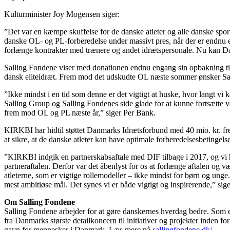
Kulturminister Joy Mogensen siger:
”Det var en kæmpe skuffelse for de danske atleter og alle danske spo
danske OL- og PL-forberedelse under massivt pres, når der er endnu et 
forlænge kontrakter med trænere og andet idrætspersonale. Nu kan Danm
Salling Fondene viser med donationen endnu engang sin opbakning til 
dansk eliteidræt. Frem mod det udskudte OL næste sommer ønsker Salli
”Ikke mindst i en tid som denne er det vigtigt at huske, hvor langt 
Salling Group og Salling Fondenes side glade for at kunne fortsætte vo
frem mod OL og PL næste år,” siger Per Bank.
KIRKBI har hidtil støttet Danmarks Idrætsforbund med 40 mio. kr. f
at sikre, at de danske atleter kan have optimale forberedelsesbetingel
”KIRKBI indgik en partnerskabsaftale med DIF tilbage i 2017, og vi ha
partneraftalen. Derfor var det åbenlyst for os at forlænge aftalen og væ
atleterne, som er vigtige rollemodeller – ikke mindst for børn og unge
mest ambitiøse mål. Det synes vi er både vigtigt og inspirerende,”
Om Salling Fondene
Salling Fondene arbejder for at gøre danskernes hverdag bedre. Som ej
fra Danmarks største detailkoncern til initiativer og projekter inden 
gavn for mennesker i Danmark. Læs mere på
sallingfondene.dk/