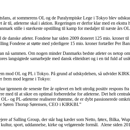
rtsfans, at sommerens OL og de Paralympiske Lege i Tokyo blev udskudt.
år til, atleterne skal i aktion. Regeringen er derfor klar med en ekstr
ark stille i stærkeste opstilling til kamp for medaljer til næste års 
de danske atleter. Fondene har siden 2009 doneret 125 mio. kroner til 
ng Fondene at støtte med yderligere 15 mio. kroner fortæller Per Bank
vi kan nå sammen. Om nogen minder Danmarks bedste atleter os netop om 
res langsigtede samarbejde med dansk eliteidræt og i en tid fuld af usi
rem mod OL og PL i Tokyo. På grund af udskydelsen, så udvider KIRKBI
ser frem mod legene i Tokyo:
r igennem de seneste fire år oplevet en helt utrolig positiv respons fr
re med til at sikre en optimal forberedelse for atleterne. Det helt centra
. OL- og PL-atleterne realiserer drømme, de er dybt passionerede omkring
 siger Søren Thorup Sørensen, CEO i KIRKBI.”
ere af Salling Group, der står bag kæder som Netto, føtex, Bilka, Wupt
for kultur, sport, uddannelse, kirke og velgørende formål. Alene siden 2