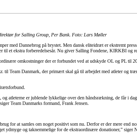
rektør for Salling Group, Per Bank. Foto: Lars Møller
mper med Dannebrog på brystet. Men dansk eliteidræt er ekstremt presset
 til et ekstra forberedelsesår. Nu giver Salling Fondene, KIRKBI og reg
raordinære omkostninger der er forbundet ved at udskyde OL og PL til 2
 kr. til Team Danmark, der primært skal gå til arbejdet med atleter og
rætsforbund.
g atleterne er jublende lykkelige over den håndsrækning, de får i dag. 
,” siger Team Danmarks formand, Frank Jensen.
get brug for at samles om noget positivt som nu. Derfor er der mere end n
meget ydmyge og taknemmelige for de ekstraordinære donationer,” sige