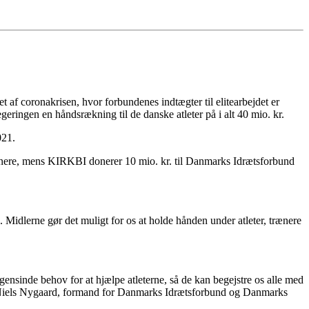
 af coronakrisen, hvor forbundenes indtægter til elitearbejdet er
eringen en håndsrækning til de danske atleter på i alt 40 mio. kr.
021.
 trænere, mens KIRKBI donerer 10 mio. kr. til Danmarks Idrætsforbund
Midlerne gør det muligt for os at holde hånden under atleter, trænere
ogensinde behov for at hjælpe atleterne, så de kan begejstre os alle med
r Niels Nygaard, formand for Danmarks Idrætsforbund og Danmarks