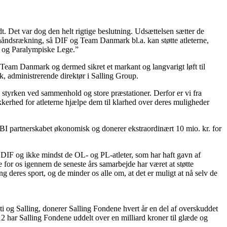
 Det var dog den helt rigtige beslutning. Udsættelsen sætter de
a håndsrækning, så DIF og Team Danmark bl.a. kan støtte atleterne,
OL og Paralympiske Lege.”
Team Danmark og dermed sikret et markant og langvarigt løft til
, administrerende direktør i Salling Group.
styrken ved sammenhold og store præstationer. Derfor er vi fra
kkerhed for atleterne hjælpe dem til klarhed over deres muligheder
 partnerskabet økonomisk og donerer ekstraordinært 10 mio. kr. for
a DIF og ikke mindst de OL- og PL-atleter, som har haft gavn af
le for os igennem de seneste års samarbejde har været at støtte
 deres sport, og de minder os alle om, at det er muligt at nå selv de
i og Salling, donerer Salling Fondene hvert år en del af overskuddet
012 har Salling Fondene uddelt over en milliard kroner til glæde og