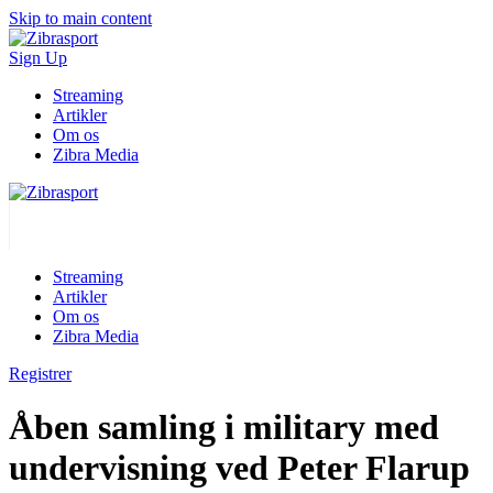
Skip to main content
Sign Up
Streaming
Artikler
Om os
Zibra Media
Streaming
Artikler
Om os
Zibra Media
Registrer
Åben samling i military med
undervisning ved Peter Flarup