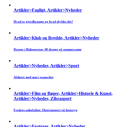
Artikler>Fagligt, Artikler>Nyheder
Hvad er gjordkrampe og hvad skyldes det?
Artikler>Klub og Bredde, Artikler>Nyheder
Drenge i Ridesporten: 48 drenge på sommercamp
Artikler>Nyheder, Artikler>Sport
Afsløret med søm i gamacher
Artikler>Film og Bøger, Artikler>Historie & Kunst,
Artikler>Nyheder, Zibrasport
Fredags-anbefaling: Ekstremsport på hesteryg
Artikler>Features, Artikler>Nyheder