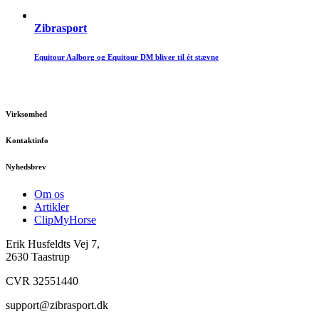
Zibrasport
Equitour Aalborg og Equitour DM bliver til ét stævne
Virksomhed
Kontaktinfo
Nyhedsbrev
Om os
Artikler
ClipMyHorse
Erik Husfeldts Vej 7,
2630 Taastrup
CVR 32551440
support@zibrasport.dk