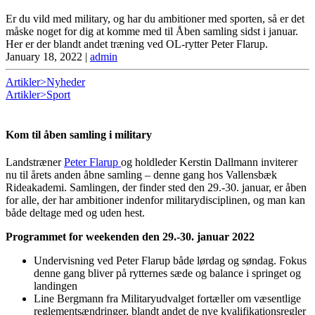
Er du vild med military, og har du ambitioner med sporten, så er det
måske noget for dig at komme med til Åben samling sidst i januar.
Her er der blandt andet træning ved OL-rytter Peter Flarup.
January 18, 2022
|
admin
Artikler>Nyheder
Artikler>Sport
Kom til åben samling i military
Landstræner
Peter Flarup
og holdleder Kerstin Dallmann inviterer
nu til årets anden åbne samling – denne gang hos Vallensbæk
Rideakademi. Samlingen, der finder sted den 29.-30. januar, er åben
for alle, der har ambitioner indenfor militarydisciplinen, og man kan
både deltage med og uden hest.
Programmet for weekenden den 29.-30. januar 2022
Undervisning ved Peter Flarup både lørdag og søndag. Fokus
denne gang bliver på rytternes sæde og balance i springet og
landingen
Line Bergmann fra Militaryudvalget fortæller om væsentlige
reglementsændringer, blandt andet de nye kvalifikationsregler