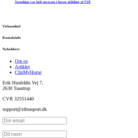
Josephine var helt suveræn i første afdeling af U18
Virksomhed
Kontaktinfo
Nyhedsbrev
Om os
Artikler
ClipMyHorse
Erik Husfeldts Vej 7,
2630 Taastrup
CVR 32551440
support@zibrasport.dk