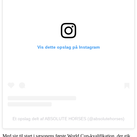
Vis dette opslag på Instagram
Et opslag delt af ABSOLUTE HORSES (@absolutehorses)
Med sig til start i sæsonens første World Cup-kvalifikation, der gik