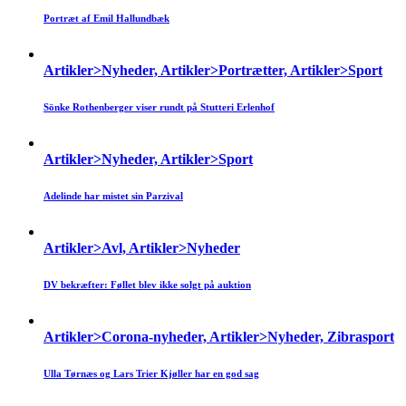
Portræt af Emil Hallundbæk
Artikler>Nyheder, Artikler>Portrætter, Artikler>Sport
Sönke Rothenberger viser rundt på Stutteri Erlenhof
Artikler>Nyheder, Artikler>Sport
Adelinde har mistet sin Parzival
Artikler>Avl, Artikler>Nyheder
DV bekræfter: Føllet blev ikke solgt på auktion
Artikler>Corona-nyheder, Artikler>Nyheder, Zibrasport
Ulla Tørnæs og Lars Trier Kjøller har en god sag