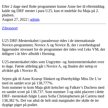
Efter 2 dage med flotte programmer kunne Anne her til eftermiddag
kalde sig DRF mester i para U25, kun et mulehår fra Maja på 2.
pladsen.
August 27, 2022
|
admin
Zibrasport
U25 DRF-Mesterskabet i paradressur rides i de internationale
Novice-programmer, Novice A og Novice B, der i sværhedsgrad
liggerunder niveauet for de programmer der rides ved f.eks VM, der
tidligere i år blev afholdt i Herning.
U25-mesterskabet rides som Ungrytter- og Juniormesterskabet over
to dage. Første afdeling går i Novice A, og finalen der netop er
afviklet gik i Novice B.
Sejren gik til Anne Krarup Slinkert og Østerhyldigs Miss De L’or
med en samlet scor på 138,777%.
Som nummer to kom Maja glob ketscher og Falkær’s Duchess med
en samlet score på 138,737. Som nummer 3 og sidst placeret i dette
DRF- mesteskab fulgte Laura Sofia Christophersen på Carrera med
138,382 %. Det var altså de helt små marginaler der skilte de tre
dygtige piger på podiet.