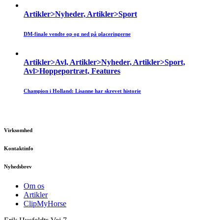
Artikler>Nyheder, Artikler>Sport
DM-finale vendte op og ned på placeringerne
Artikler>Avl, Artikler>Nyheder, Artikler>Sport,
Avl>Hoppeportræt, Features
Champion i Holland: Lisanne har skrevet historie
Virksomhed
Kontaktinfo
Nyhedsbrev
Om os
Artikler
ClipMyHorse