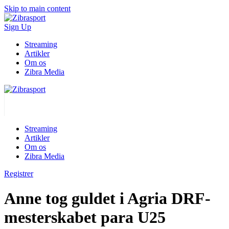
Skip to main content
Sign Up
Streaming
Artikler
Om os
Zibra Media
Streaming
Artikler
Om os
Zibra Media
Registrer
Anne tog guldet i Agria DRF-
mesterskabet para U25