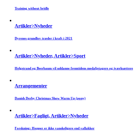
Training without bridle
Artikler>Nyheder
Dyrenes grundlov træder i kraft i 2021
Artikler>Nyheder, Artikler>Sport
Helgstrand og Beerbaum vil uddanne fremtidens medaljetagere og iværksættere
Arrangementer
Danish Derby Christmas Show Warm Up (pony)
Artikler>Fagligt, Artikler>Nyheder
Forskning: Hopper er ikke vanskeligere end vallakker