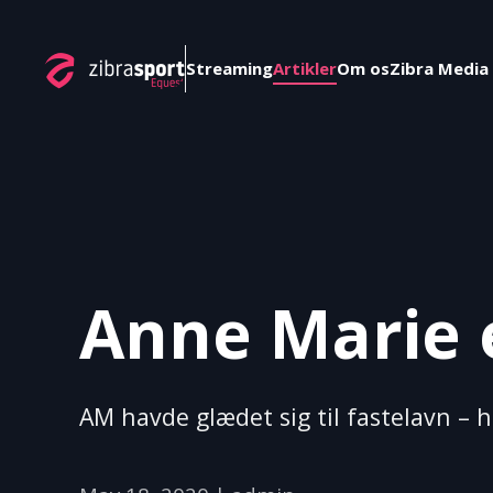
Skip to main content
Streaming
Artikler
Om os
Zibra Media
Anne Marie 
AM havde glædet sig til fastelavn – 