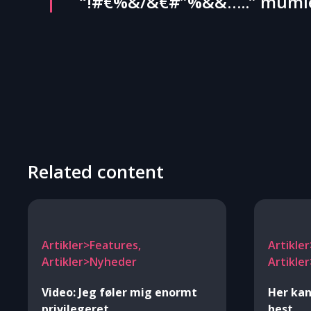
“!#€%&/&€#”%&&…..” mumlede
Related content
Artikler>Features,
Artikler
Artikler>Nyheder
Artikle
Video: Jeg føler mig enormt
Her kan
privilegeret
hest