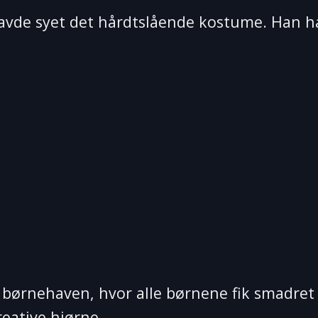
avde syet det hårdtslående kostume. Han h
l børnehaven, hvor alle børnene fik smadret
reative hjørne.