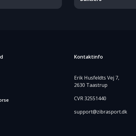
ed
Kontaktinfo
Erik Husfeldts Vej 7,
2630 Taastrup
CVR 32551440
orse
support@zibrasport.dk