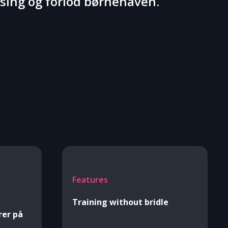
ing og forlod børnehaven.
Features
Training without bridle
rer på