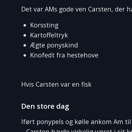
Det var AMs gode ven Carsten, der h
Korssting
Kartoffeltryk
Ægte ponyskind
Knofedt fra hestehove
Hvis Carsten var en fisk
Den store dag
Iført ponypels og kølle ankom Am ti
– Carsten havde virkelig været i sit k