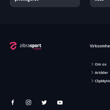
Virksomh
Om os
Artikler
ClipMyH