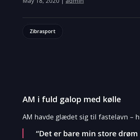
May 18, 2020
|
admin
Zibrasport
AM i fuld galop med kølle
AM havde glædet sig til fastelavn – 
“Det er bare min store drøm 