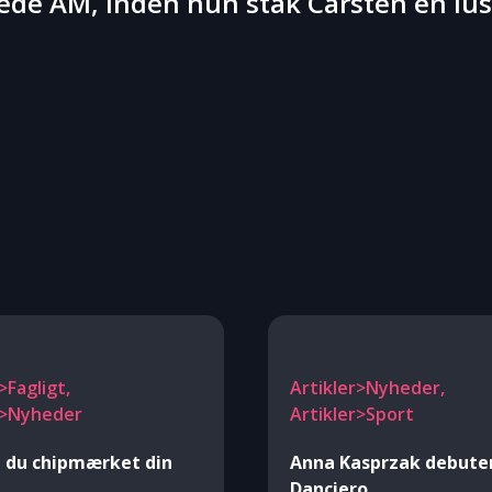
 AM, inden hun stak Carsten en luss
>Fagligt,
Artikler>Nyheder,
r>Nyheder
Artikler>Sport
 du chipmærket din
Anna Kasprzak debute
Danciero