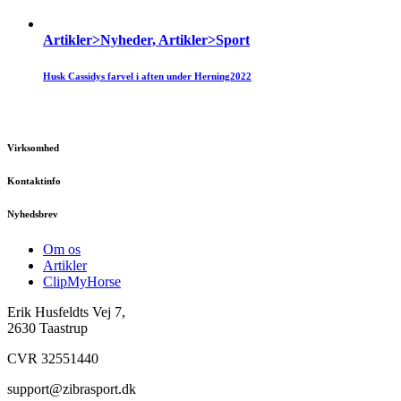
Artikler>Nyheder, Artikler>Sport
Husk Cassidys farvel i aften under Herning2022
Virksomhed
Kontaktinfo
Nyhedsbrev
Om os
Artikler
ClipMyHorse
Erik Husfeldts Vej 7,
2630 Taastrup
CVR 32551440
support@zibrasport.dk