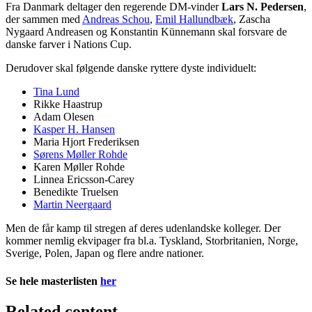
Fra Danmark deltager den regerende DM-vinder
Lars N. Pedersen
,
der sammen med
Andreas Schou
,
Emil Hallundbæk
, Zascha
Nygaard Andreasen og Konstantin Künnemann skal forsvare de
danske farver i Nations Cup.
Derudover skal følgende danske ryttere dyste individuelt:
Tina Lund
Rikke Haastrup
Adam Olesen
Kasper H. Hansen
Maria Hjort Frederiksen
Sørens Møller Rohde
Karen Møller Rohde
Linnea Ericsson-Carey
Benedikte Truelsen
Martin Neergaard
Men de får kamp til stregen af deres udenlandske kolleger. Der
kommer nemlig ekvipager fra bl.a. Tyskland, Storbritanien, Norge,
Sverige, Polen, Japan og flere andre nationer.
Se hele masterlisten
her
Related content