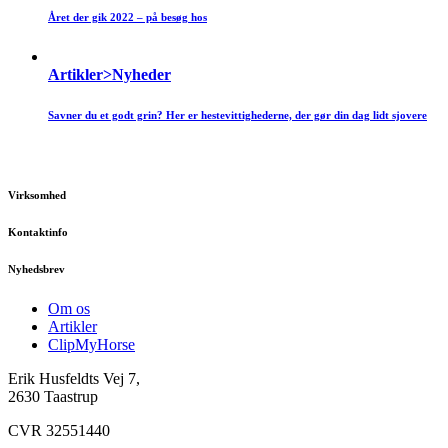
Året der gik 2022 – på besøg hos
Artikler>Nyheder
Savner du et godt grin? Her er hestevittighederne, der gør din dag lidt sjovere
Virksomhed
Kontaktinfo
Nyhedsbrev
Om os
Artikler
ClipMyHorse
Erik Husfeldts Vej 7,
2630 Taastrup
CVR 32551440