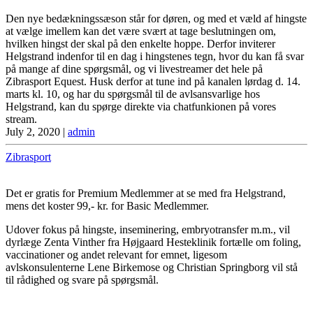
Den nye bedækningssæson står for døren, og med et væld af hingste
at vælge imellem kan det være svært at tage beslutningen om,
hvilken hingst der skal på den enkelte hoppe. Derfor inviterer
Helgstrand indenfor til en dag i hingstenes tegn, hvor du kan få svar
på mange af dine spørgsmål, og vi livestreamer det hele på
Zibrasport Equest. Husk derfor at tune ind på kanalen lørdag d. 14.
marts kl. 10, og har du spørgsmål til de avlsansvarlige hos
Helgstrand, kan du spørge direkte via chatfunkionen på vores
stream.
July 2, 2020
|
admin
Zibrasport
Det er gratis for Premium Medlemmer at se med fra Helgstrand,
mens det koster 99,- kr. for Basic Medlemmer.
Udover fokus på hingste, inseminering, embryotransfer m.m., vil
dyrlæge Zenta Vinther fra Højgaard Hesteklinik fortælle om foling,
vaccinationer og andet relevant for emnet, ligesom
avlskonsulenterne Lene Birkemose og Christian Springborg vil stå
til rådighed og svare på spørgsmål.