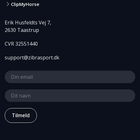
ClipMyHorse
Erik Husfeldts Vej 7,
2630 Taastrup
CVR 32551440
support@zibrasport.dk
Tilmeld